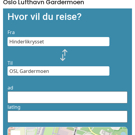
Oslo Lufthavn Gardermoen
Hvor vil du reise?
Fra
Til
ad
latlng
+