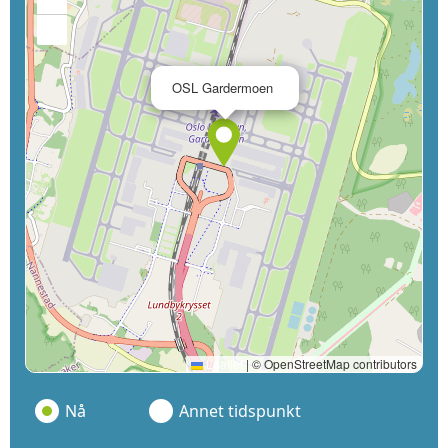
−
×
OSL Gardermoen
Leaflet
|
© OpenStreetMap contributors
Nå
Annet tidspunkt