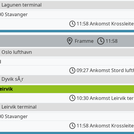
l Lagunen terminal
0 Stavanger
11:58 Ankomst Krossleitet
Framme
11:58
l Oslo lufthavn
d
09:27 Ankomst Stord luf
l Dyvik sÃ¸r
eirvik
10:30 Ankomst Leirvik te
l Leirvik terminal
0 Stavanger
11:58 Ankomst Krossleitet