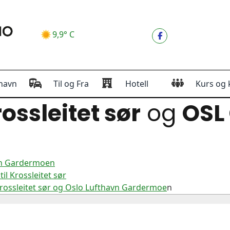
9,9° C
havn
Til og Fra
Hotell
Kurs og 
ossleitet sør
og
OSL
avn Gardermoen
l Krossleitet sør
rossleitet sør og Oslo Lufthavn Gardermoe
n