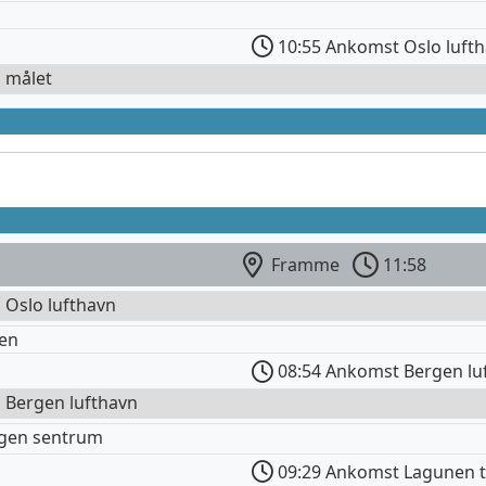
10:55 Ankomst Oslo luft
l målet
Framme
11:58
l Oslo lufthavn
en
08:54 Ankomst Bergen lu
l Bergen lufthavn
rgen sentrum
09:29 Ankomst Lagunen t