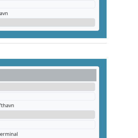
havn
fthavn
erminal