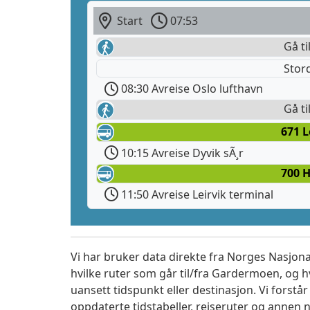
Start
07:53
Gå ti
Stor
08:30 Avreise Oslo lufthavn
Gå ti
671 L
10:15 Avreise Dyvik sÃ¸r
700 
11:50 Avreise Leirvik terminal
Vi har bruker data direkte fra Norges Nasjona
hvilke ruter som går til/fra Gardermoen, og h
uansett tidspunkt eller destinasjon. Vi forstår a
oppdaterte tidstabeller, reiseruter og annen n