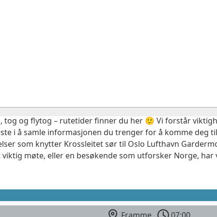
, tog og flytog – rutetider finner du her 🙂 Vi forstår vikt
este i å samle informasjonen du trenger for å komme deg til
elser som knytter Krossleitet sør til Oslo Lufthavn Garderm
 viktig møte, eller en besøkende som utforsker Norge, har 
Framme
07:00