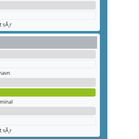
 sÃ¸r
thavn
rminal
 sÃ¸r