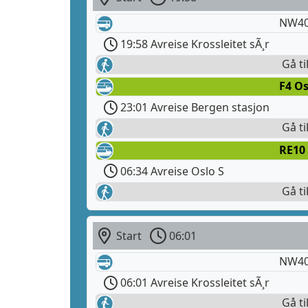
NW40
19:58 Avreise Krossleitet sÃ¸r
Gå ti
F4 Os
23:01 Avreise Bergen stasjon
Gå ti
RE10
06:34 Avreise Oslo S
Gå ti
Start
06:01
NW40
06:01 Avreise Krossleitet sÃ¸r
Gå ti