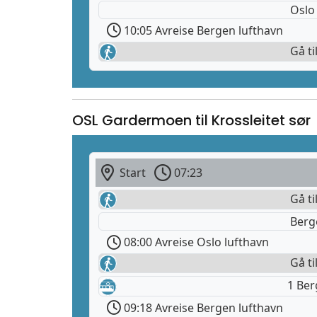
Oslo
10:05 Avreise Bergen lufthavn
Gå ti
OSL Gardermoen til Krossleitet sør
Start
07:23
Gå ti
Berg
08:00 Avreise Oslo lufthavn
Gå ti
1 Be
09:18 Avreise Bergen lufthavn