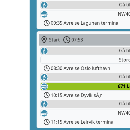
Gå ti
NW40
09:35 Avreise Lagunen terminal
Start
07:53
Gå ti
Stor
08:30 Avreise Oslo lufthavn
Gå ti
671 L
10:15 Avreise Dyvik sÃ¸r
Gå ti
NW40
11:15 Avreise Leirvik terminal