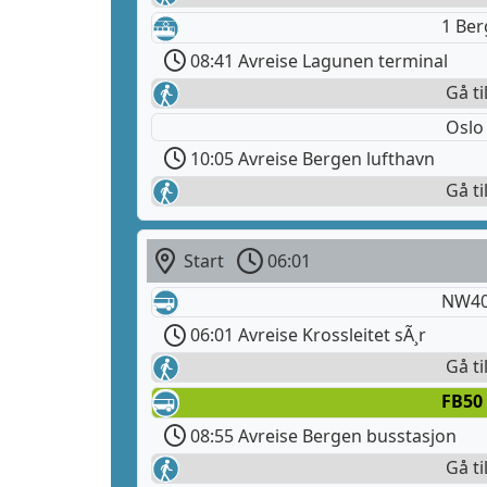
1 Ber
08:41 Avreise Lagunen terminal
Gå ti
Oslo
10:05 Avreise Bergen lufthavn
Gå ti
Start
06:01
NW40
06:01 Avreise Krossleitet sÃ¸r
Gå ti
FB50
08:55 Avreise Bergen busstasjon
Gå ti