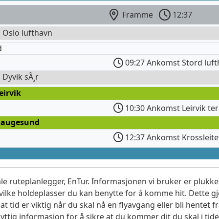
Framme
12:37
l Oslo lufthavn
d
09:27 Ankomst Stord luf
l Dyvik sÃ¸r
eirvik
10:30 Ankomst Leirvik te
Haugesund
12:37 Ankomst Krossleitet
le ruteplanlegger, EnTur. Informasjonen vi bruker er plukket
vilke holdeplasser du kan benytte for å komme hit. Dette gjø
t tid er viktig når du skal nå en flyavgang eller bli hentet fr
yttig informasjon for å sikre at du kommer dit du skal i tide