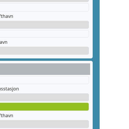
fthavn
havn
sstasjon
fthavn