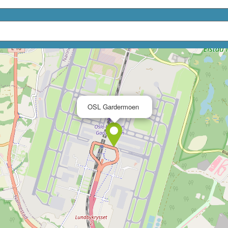
×
OSL Gardermoen