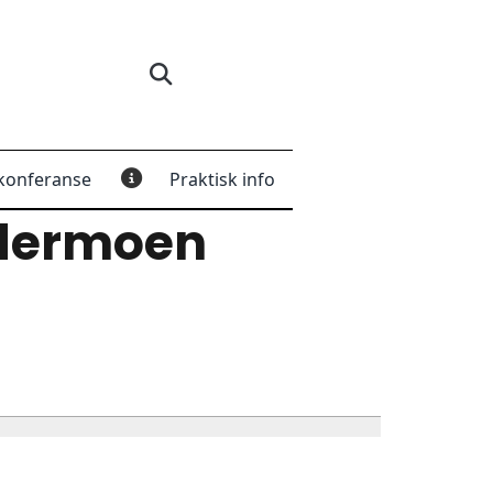
konferanse
Praktisk info
dermoen