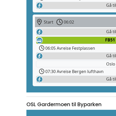
Gå ti
Start
06:02
Gå ti
FB51
06:05 Avreise Festplassen
Gå ti
Oslo
07:30 Avreise Bergen lufthavn
Gå ti
OSL Gardermoen til Byparken