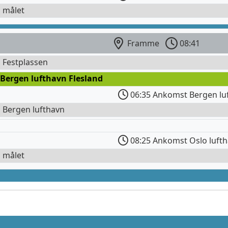
l målet
Framme
08:41
l Festplassen
 Bergen lufthavn Flesland
06:35 Ankomst Bergen lu
l Bergen lufthavn
08:25 Ankomst Oslo luft
l målet