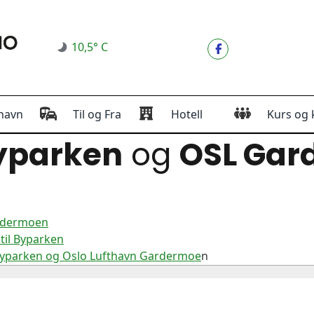
10,5° C
havn
Til og Fra
Hotell
Kurs og 
yparken
og
OSL Gar
ardermoen
til Byparken
Byparken og Oslo Lufthavn Gardermoe
n