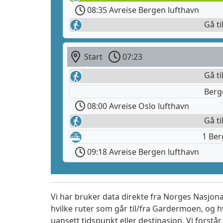
08:35 Avreise Bergen lufthavn
Gå ti
Start
07:23
Gå ti
Berg
08:00 Avreise Oslo lufthavn
Gå ti
1 Be
09:18 Avreise Bergen lufthavn
Vi har bruker data direkte fra Norges Nasjona
hvilke ruter som går til/fra Gardermoen, og h
uansett tidspunkt eller destinasjon. Vi forstår a