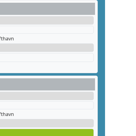
fthavn
fthavn