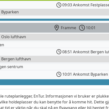
09:03 Ankomst Festplass
l Byparken
Framme
10:01
l Oslo lufthavn
en
08:51 Ankomst Bergen lu
l Bergen lufthavn
rgen sentrum
10:01 Ankomst Byparken
le ruteplanlegger, EnTur. Informasjonen vi bruker er plukket
vilke holdeplasser du kan benytte for å komme hit. Dette gjø
t tid er viktig når du skal nå en flyavgang eller bli hentet fr