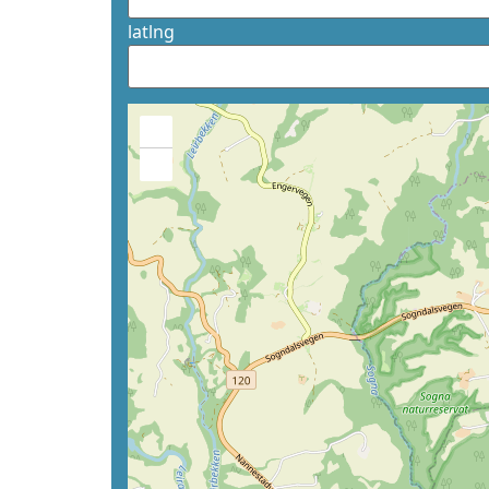
latlng
+
−