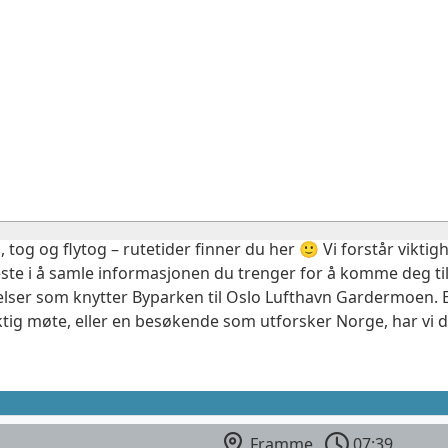
, tog og flytog – rutetider finner du her 🙂 Vi forstår vikt
este i å samle informasjonen du trenger for å komme deg til
elser som knytter Byparken til Oslo Lufthavn Gardermoen. E
ktig møte, eller en besøkende som utforsker Norge, har vi 
Framme
07:39