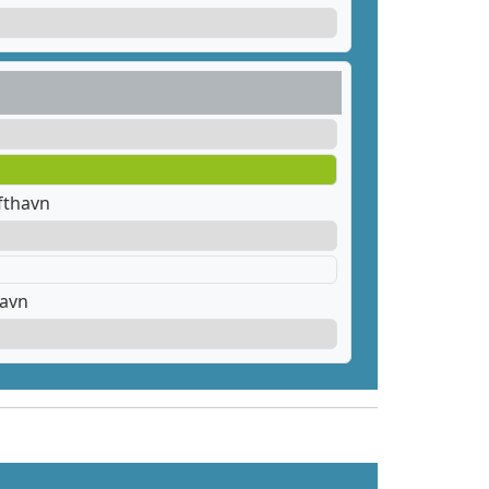
fthavn
havn