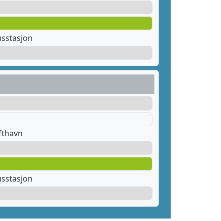
sstasjon
fthavn
sstasjon