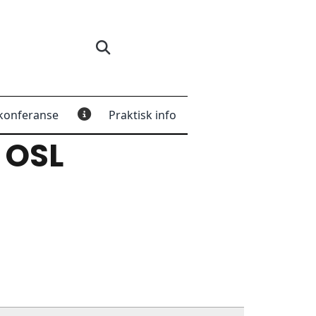
konferanse
Praktisk info
g
OSL