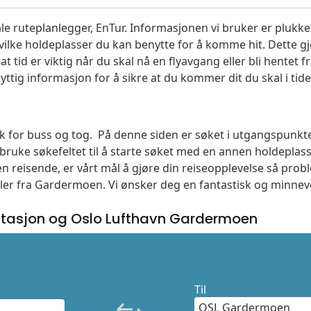
le ruteplanlegger, EnTur. Informasjonen vi bruker er plukket
vilke holdeplasser du kan benytte for å komme hit. Dette gjø
t tid er viktig når du skal nå en flyavgang eller bli hentet fr
yttig informasjon for å sikre at du kommer dit du skal i tide
søk for buss og tog. På denne siden er søket i utgangspunkt
ruke søkefeltet til å starte søket med en annen holdepla
n reisende, er vårt mål å gjøre din reiseopplevelse så prob
eller fra Gardermoen. Vi ønsker deg en fantastisk og minnev
tasjon og Oslo Lufthavn Gardermoen
Til