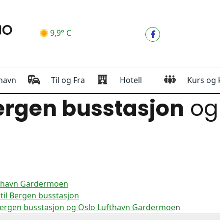
9,9° C
havn
Til og Fra
Hotell
Kurs og 
rgen busstasjon
o
fthavn Gardermoen
il Bergen busstasjon
Bergen busstasjon og Oslo Lufthavn Gardermoe
n