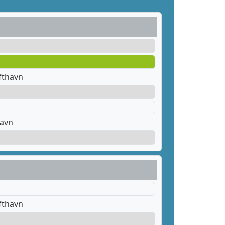
fthavn
havn
fthavn