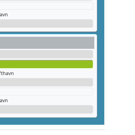
havn
fthavn
havn