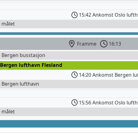
15:42 Ankomst Oslo luft
l målet
Framme
16:13
l Bergen busstasjon
 Bergen lufthavn Flesland
14:20 Ankomst Bergen lu
l Bergen lufthavn
15:56 Ankomst Oslo luft
l målet