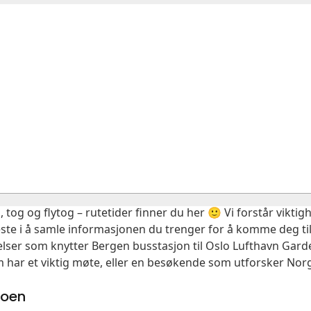
, tog og flytog – rutetider finner du her 🙂 Vi forstår vikt
este i å samle informasjonen du trenger for å komme deg til
delser som knytter Bergen busstasjon til Oslo Lufthavn Gar
m har et viktig møte, eller en besøkende som utforsker Norg
moen