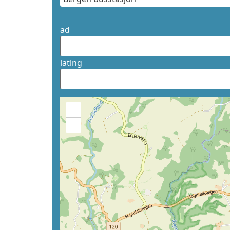
ad
latlng
+
−