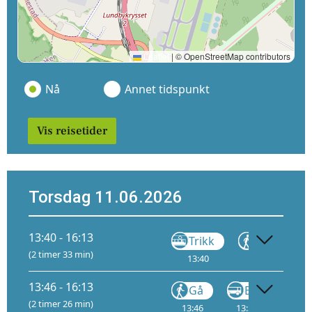
Leaflet
|
© OpenStreetMap contributors
Nå
Annet tidspunkt
Vis reisetider
Torsdag 11.06.2026
13:40 - 16:13
Trikk
Gå
(2 timer 33 min)
13:40
14:18
15:
13:46 - 16:13
Gå
Buss
(2 timer 26 min)
13:46
13:55
R
14