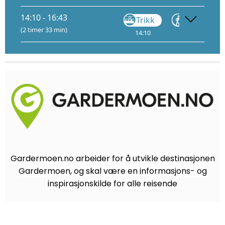
14:10 - 16:43
Trikk
Gå
(2 timer 33 min)
14:10
14:48
15:
Gardermoen.no arbeider for å utvikle destinasjonen
Gardermoen, og skal være en informasjons- og
inspirasjonskilde for alle reisende