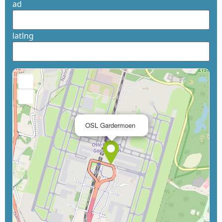
ad
latlng
+
−
×
OSL Gardermoen