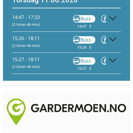
14:47 - 17:33
Buss
Gå
(2 timer 46 min)
14:47
E
15:18
1
15:26 - 18:11
Buss
Gå
(2 timer 44 min)
15:26
E
15:40
15
15:27 - 18:11
Buss
Gå
(2 timer 44 min)
15:27
E
16:00
1