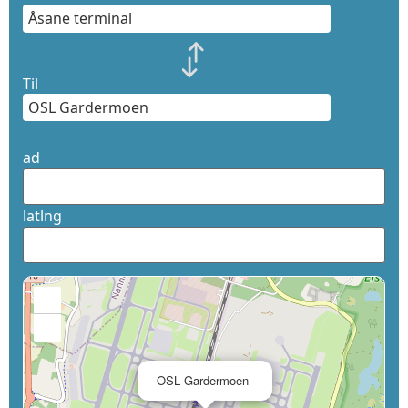
Til
ad
latlng
+
−
×
OSL Gardermoen