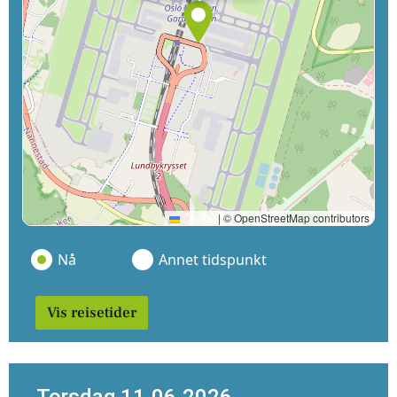
Leaflet
|
© OpenStreetMap contributors
Nå
Annet tidspunkt
Vis reisetider
Torsdag 11.06.2026