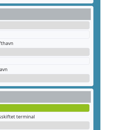
fthavn
havn
skiftet terminal