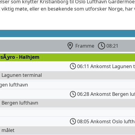
elser som knytter Kristianborg til Oslo Lufthavn Gardermoen
 viktig møte, eller en besøkende som utforsker Norge, har 
Framme
08:21
sÃ¸yro - Halhjem
06:11 Ankomst Lagunen t
l Lagunen terminal
gen lufthavn
06:28 Ankomst Bergen lu
l Bergen lufthavn
08:05 Ankomst Oslo luft
l målet