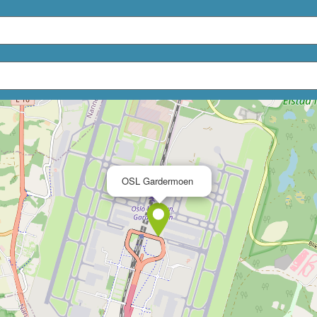
×
OSL Gardermoen