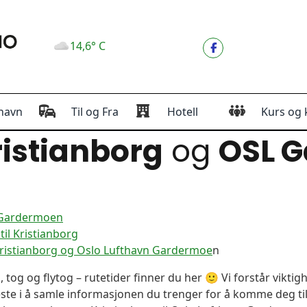
14,6° C
havn
Til og Fra
Hotell
Kurs og 
istianborg
og
OSL 
n Gardermoen
il Kristianborg
Kristianborg og Oslo Lufthavn Gardermoe
n
, tog og flytog – rutetider finner du her 🙂 Vi forstår vikt
este i å samle informasjonen du trenger for å komme deg til