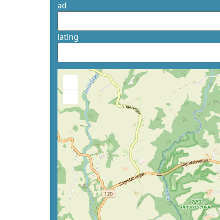
ad
latlng
+
−