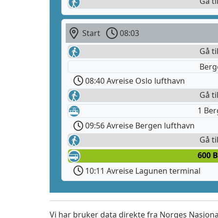
Gå ti
Start
08:03
Gå ti
Berg
08:40 Avreise Oslo lufthavn
Gå ti
1 Be
09:56 Avreise Bergen lufthavn
Gå ti
600 
10:11 Avreise Lagunen terminal
Vi har bruker data direkte fra Norges Nasjona