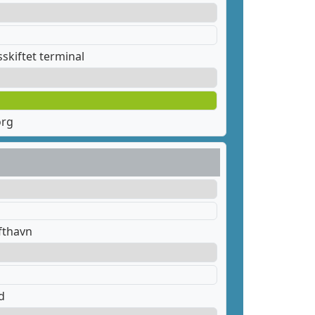
skiftet terminal
org
fthavn
d