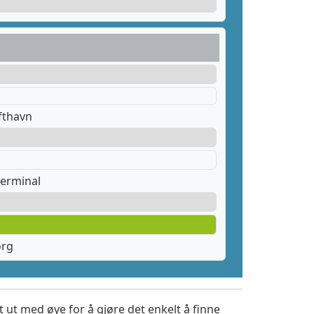
fthavn
erminal
org
 ut med øye for å gjøre det enkelt å finne