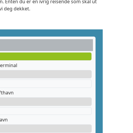
. Enten du er en ivrig reisende som skal ut
vi deg dekket.
erminal
fthavn
havn