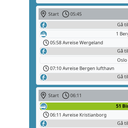
Start
05:45
Gå ti
1 Ber
05:58 Avreise Wergeland
Gå ti
Oslo
07:10 Avreise Bergen lufthavn
Gå ti
Start
06:11
51 Bi
06:11 Avreise Kristianborg
Gå ti