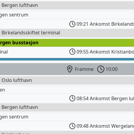
l Bergen lufthavn
rgen sentrum
09:21 Ankomst Birkelands
l Birkelandsskiftet terminal
ergen busstasjon
inal
09:55 Ankomst Kristianb
Framme
10:00
l Oslo lufthavn
en
08:54 Ankomst Bergen lu
l Bergen lufthavn
rgen sentrum
09:48 Ankomst Wergelan