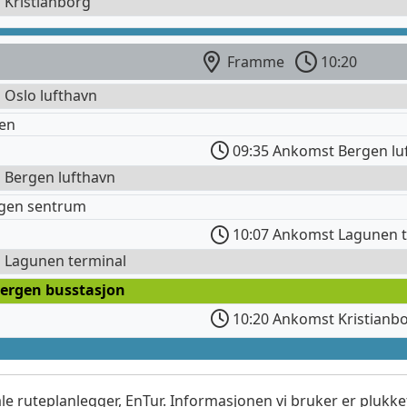
l Kristianborg
Framme
10:20
l Oslo lufthavn
en
09:35 Ankomst Bergen lu
l Bergen lufthavn
rgen sentrum
10:07 Ankomst Lagunen t
l Lagunen terminal
Bergen busstasjon
10:20 Ankomst Kristianb
le ruteplanlegger, EnTur. Informasjonen vi bruker er plukket