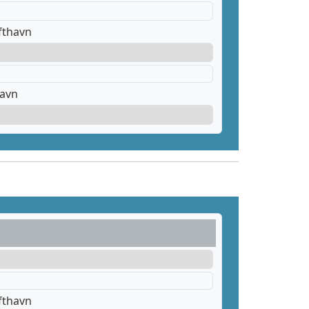
fthavn
havn
fthavn