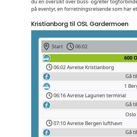
du en oversikt over buss- og/eller togforbind
på eventyr, en forretningsreisende som har et
Kristianborg til OSL Gardermoen
Start
06:02
600 O
06:02 Avreise Kristianborg
Gå ti
1 Ber
06:16 Avreise Lagunen terminal
Gå ti
Oslo
07:10 Avreise Bergen lufthavn
Gå ti