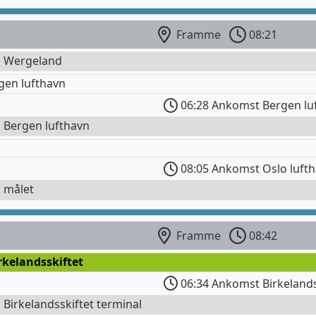
Framme
08:21
l Wergeland
gen lufthavn
06:28 Ankomst Bergen lu
l Bergen lufthavn
08:05 Ankomst Oslo luft
l målet
Framme
08:42
rkelandsskiftet
06:34 Ankomst Birkelands
l Birkelandsskiftet terminal