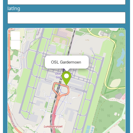
latlng
+
−
×
OSL Gardermoen