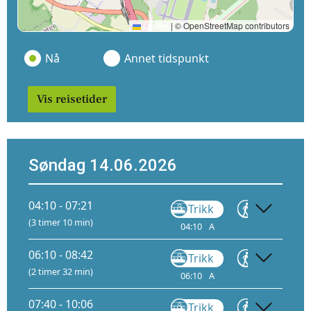
Leaflet
|
© OpenStreetMap contributors
Nå
Annet tidspunkt
Vis reisetider
Søndag 14.06.2026
04:10 - 07:21
Trikk
Gå
(3 timer 10 min)
04:10
A
04:43
06:
06:10 - 08:42
Trikk
Gå
(2 timer 32 min)
06:10
A
06:43
07:
07:40 - 10:06
Trikk
Gå