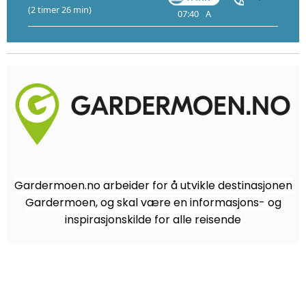
(2 timer 26 min)
07:40
A
08:13
09:
Gardermoen.no arbeider for å utvikle destinasjonen
Gardermoen, og skal være en informasjons- og
inspirasjonskilde for alle reisende