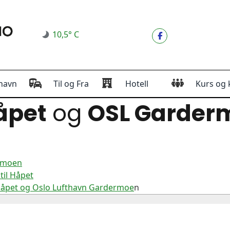
10,5° C
havn
Til og Fra
Hotell
Kurs og 
åpet
og
OSL Garder
ermoen
til Håpet
Håpet og Oslo Lufthavn Gardermoe
n