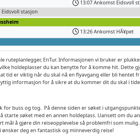
13:07 Ankomst Eidsvoll s
l Eidsvoll stasjon
Jessheim
13:26 Ankomst HÃ¥pet
le ruteplanlegger, EnTur. Informasjonen vi bruker er plukket
vilke holdeplasser du kan benytte for å komme hit. Dette gjø
t tid er viktig når du skal nå en flyavgang eller bli hentet fr
yttig informasjon for å sikre at du kommer dit du skal i tide
søk for buss og tog. På denne siden er søket i utgangspunkt
l å starte søket med en annen holdeplass. Uansett om du
vårt mål å gjøre din reiseopplevelse så problemfri som mulig
Vi ønsker deg en fantastisk og minneverdig reise!