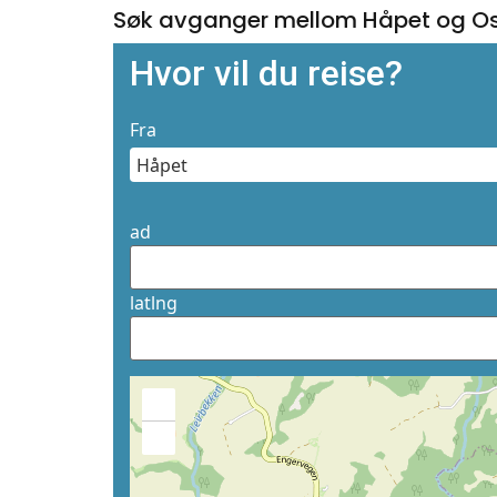
Søk avganger mellom Håpet og O
Hvor vil du reise?
Fra
ad
latlng
+
−