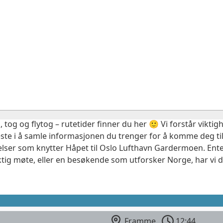
, tog og flytog – rutetider finner du her 🙂 Vi forstår vikt
este i å samle informasjonen du trenger for å komme deg til
elser som knytter Håpet til Oslo Lufthavn Gardermoen. Ente
ktig møte, eller en besøkende som utforsker Norge, har vi 
Framme
12:44