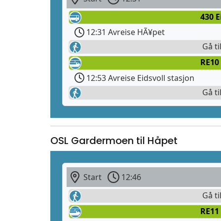
430 E
12:31 Avreise HÃ¥pet
Gå ti
RE10
12:53 Avreise Eidsvoll stasjon
Gå ti
OSL Gardermoen til Håpet
Start
12:46
Gå ti
RE11 