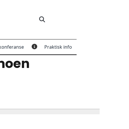
konferanse
Praktisk info
moen