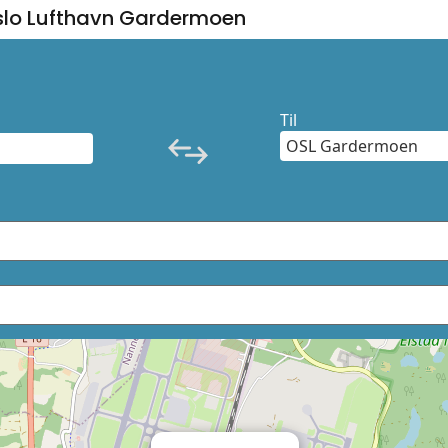
slo Lufthavn Gardermoen
Til
×