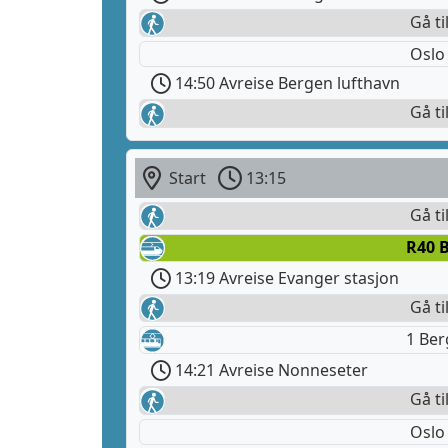
Gå ti
Oslo
14:50 Avreise Bergen lufthavn
Gå ti
Start
13:15
Gå ti
R40 
13:19 Avreise Evanger stasjon
Gå ti
1 Ber
14:21 Avreise Nonneseter
Gå ti
Oslo