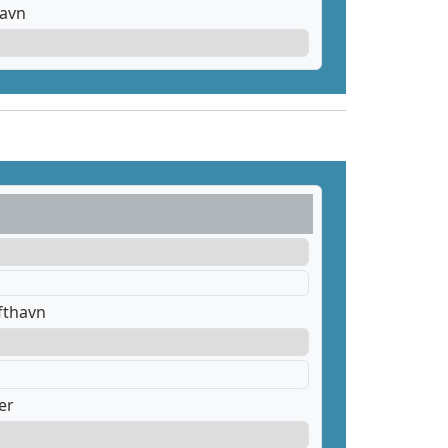
havn
fthavn
er