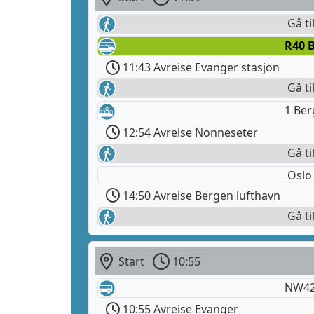
Gå ti
R40 
11:43 Avreise Evanger stasjon
Gå ti
1 Ber
12:54 Avreise Nonneseter
Gå ti
Oslo
14:50 Avreise Bergen lufthavn
Gå ti
Start
10:55
NW420
10:55 Avreise Evanger