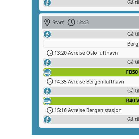
Gå ti
Start
12:43
Gå ti
Berg
13:20 Avreise Oslo lufthavn
Gå ti
FB50
14:35 Avreise Bergen lufthavn
Gå ti
R40 
15:16 Avreise Bergen stasjon
Gå ti