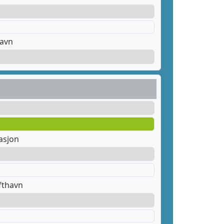
havn
asjon
fthavn