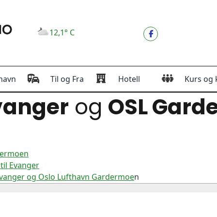
12,1° C
havn
Til og Fra
Hotell
Kurs og 
vanger
og
OSL Gard
rdermoen
til Evanger
Evanger og Oslo Lufthavn Gardermoe
n