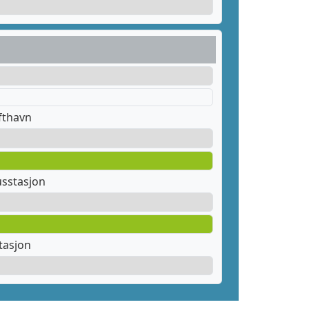
fthavn
sstasjon
tasjon