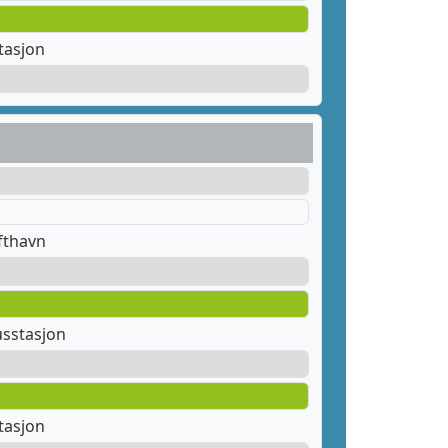
tasjon
fthavn
sstasjon
tasjon