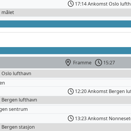
17:14 Ankomst Oslo luft
l målet
Framme
15:27
l Oslo lufthavn
en
12:20 Ankomst Bergen lu
l Bergen lufthavn
rgen sentrum
13:23 Ankomst Nonneset
l Bergen stasjon