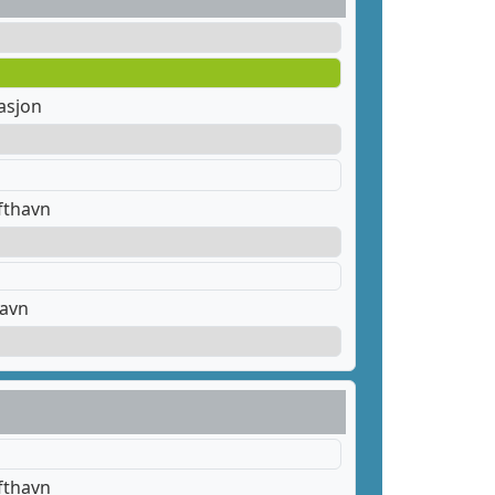
asjon
fthavn
havn
fthavn