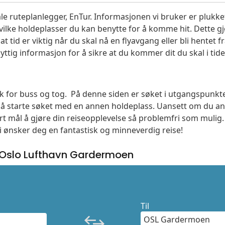
le ruteplanlegger, EnTur. Informasjonen vi bruker er plukket
vilke holdeplasser du kan benytte for å komme hit. Dette gjø
t tid er viktig når du skal nå en flyavgang eller bli hentet fr
yttig informasjon for å sikre at du kommer dit du skal i tide
søk for buss og tog. På denne siden er søket i utgangspunkt
l å starte søket med en annen holdeplass. Uansett om du
vårt mål å gjøre din reiseopplevelse så problemfri som mulig
Vi ønsker deg en fantastisk og minneverdig reise!
Oslo Lufthavn Gardermoen
Til