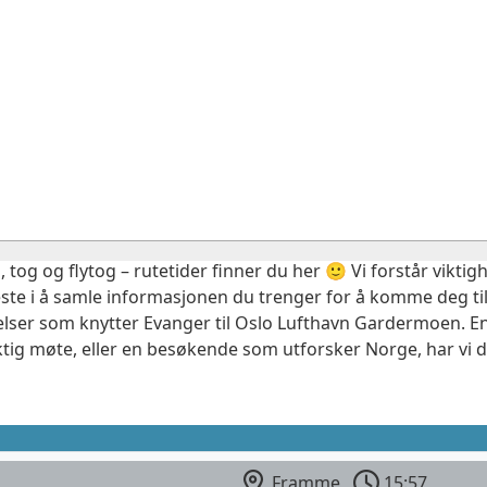
, tog og flytog – rutetider finner du her 🙂 Vi forstår vikt
este i å samle informasjonen du trenger for å komme deg til
elser som knytter Evanger til Oslo Lufthavn Gardermoen. En
ktig møte, eller en besøkende som utforsker Norge, har vi 
Framme
15:57