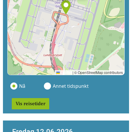
Leaflet
|
© OpenStreetMap contributors
Nå
Annet tidspunkt
Vis reisetider
Fredag 12.06.2026