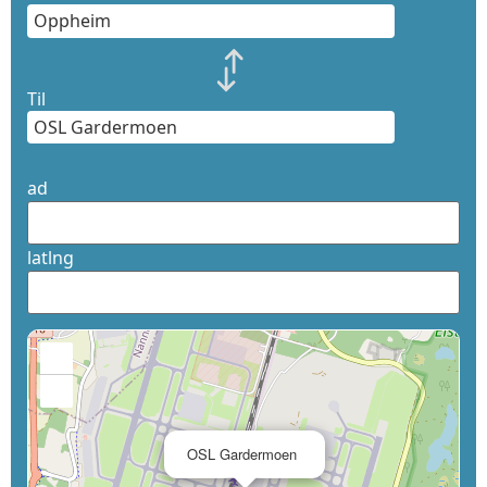
Til
ad
latlng
+
−
×
OSL Gardermoen