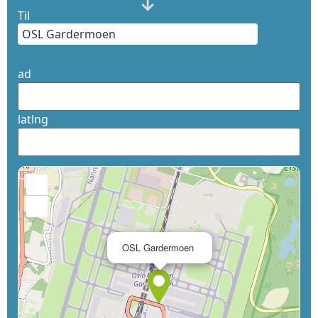
Til
ad
latlng
+
−
×
OSL Gardermoen