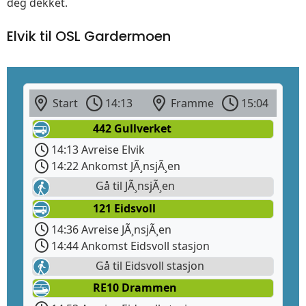
deg dekket.
Elvik til OSL Gardermoen
Start
14:13
Framme
15:04
442 Gullverket
14:13 Avreise Elvik
14:22 Ankomst JÃ¸nsjÃ¸en
Gå til JÃ¸nsjÃ¸en
121 Eidsvoll
14:36 Avreise JÃ¸nsjÃ¸en
14:44 Ankomst Eidsvoll stasjon
Gå til Eidsvoll stasjon
RE10 Drammen