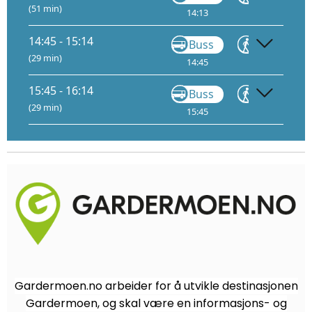
(51 min)
14:13
14:22
14:45 - 15:14
Buss
Gå
(29 min)
14:45
14:52
15
15:45 - 16:14
Buss
Gå
(29 min)
15:45
15:52
16
Gardermoen.no arbeider for å utvikle destinasjonen
Gardermoen, og skal være en informasjons- og