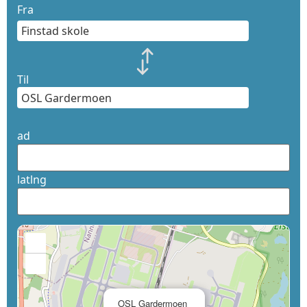
Fra
Til
ad
latlng
+
−
×
OSL Gardermoen