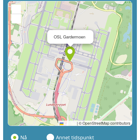
+
−
×
OSL Gardermoen
Leaflet
|
© OpenStreetMap contributors
Nå
Annet tidspunkt