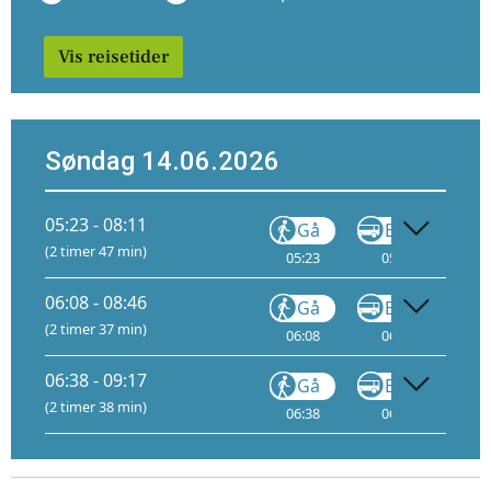
Vis reisetider
Søndag 14.06.2026
05:23 - 08:11
Gå
Buss
(2 timer 47 min)
05:23
05:39
06
06:08 - 08:46
Gå
Buss
(2 timer 37 min)
06:08
06:24
06
06:38 - 09:17
Gå
Buss
(2 timer 38 min)
06:38
06:54
07