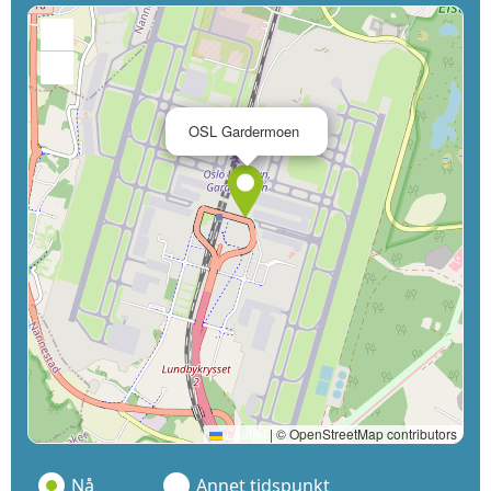
+
−
×
OSL Gardermoen
Leaflet
|
© OpenStreetMap contributors
Nå
Annet tidspunkt