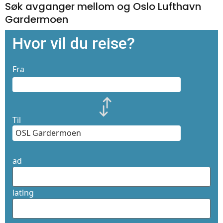
Søk avganger mellom og Oslo Lufthavn
Gardermoen
Hvor vil du reise?
Fra
Til
ad
latlng