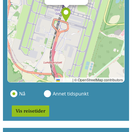
Leaflet
|
© OpenStreetMap contributors
Nå
Annet tidspunkt
Vis reisetider