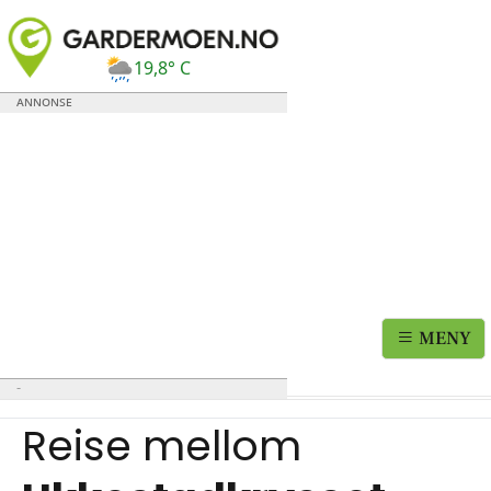
19,8° C
MENY
Reise mellom