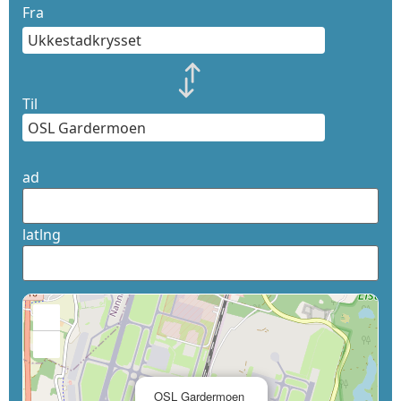
Fra
Til
ad
latlng
+
−
×
OSL Gardermoen