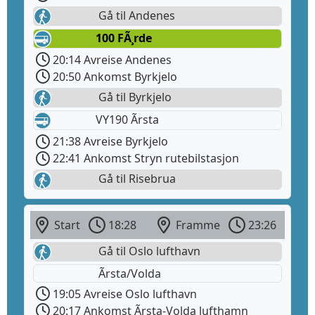
Gå til Andenes
100 FÃ¸rde
20:14 Avreise Andenes
20:50 Ankomst Byrkjelo
Gå til Byrkjelo
VY190 Ãrsta
21:38 Avreise Byrkjelo
22:41 Ankomst Stryn rutebilstasjon
Gå til Risebrua
Start
18:28
Framme
23:26
Gå til Oslo lufthavn
Ãrsta/Volda
19:05 Avreise Oslo lufthavn
20:17 Ankomst Ãrsta-Volda lufthamn