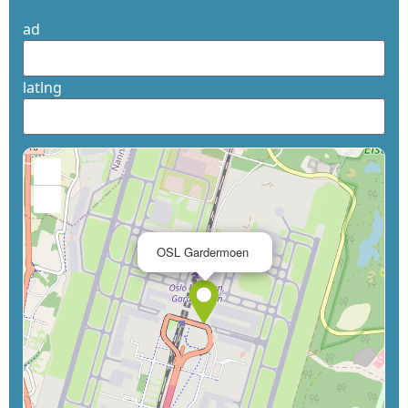
ad
latlng
+
−
×
OSL Gardermoen