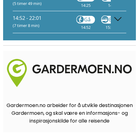
(5 timer 49 min)
14:25
14:35
14:52 - 22:01
Gå
Buss
(7 timer 8 min)
14:52
15:20
3
18
Gardermoen.no arbeider for å utvikle destinasjonen
Gardermoen, og skal være en informasjons- og
inspirasjonskilde for alle reisende