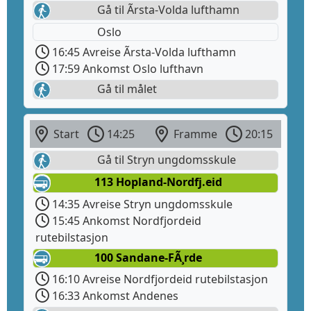
Gå til Ãrsta-Volda lufthamn
Oslo
16:45 Avreise Ãrsta-Volda lufthamn
17:59 Ankomst Oslo lufthavn
Gå til målet
Start
14:25
Framme
20:15
Gå til Stryn ungdomsskule
113 Hopland-Nordfj.eid
14:35 Avreise Stryn ungdomsskule
15:45 Ankomst Nordfjordeid
rutebilstasjon
100 Sandane-FÃ¸rde
16:10 Avreise Nordfjordeid rutebilstasjon
16:33 Ankomst Andenes