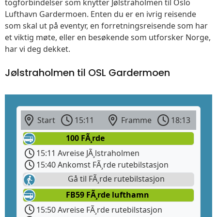
togforbindelser som knytter Jølstraholmen til Oslo
Lufthavn Gardermoen. Enten du er en ivrig reisende
som skal ut på eventyr, en forretningsreisende som har
et viktig møte, eller en besøkende som utforsker Norge,
har vi deg dekket.
Jølstraholmen til OSL Gardermoen
Start
15:11
Framme
18:13
100 FÃ¸rde
15:11 Avreise JÃ¸lstraholmen
15:40 Ankomst FÃ¸rde rutebilstasjon
Gå til FÃ¸rde rutebilstasjon
FB59 FÃ¸rde lufthamn
15:50 Avreise FÃ¸rde rutebilstasjon