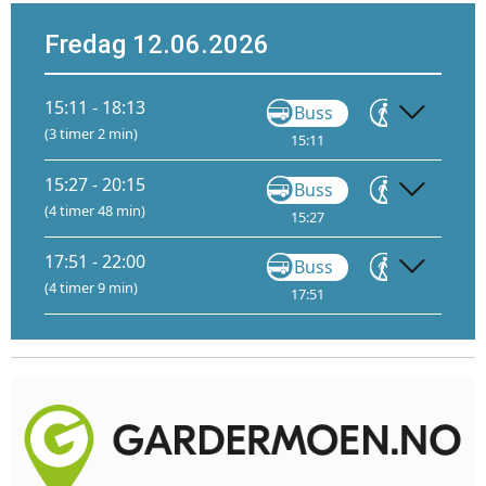
Fredag 12.06.2026
15:11 - 18:13
Buss
Gå
(3 timer 2 min)
15:11
15:40
1
15:27 - 20:15
Buss
Gå
(4 timer 48 min)
15:27
16:53
1
17:51 - 22:00
Buss
Gå
(4 timer 9 min)
17:51
18:12
1