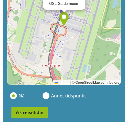
×
OSL Gardermoen
Leaflet
|
© OpenStreetMap contributors
Nå
Annet tidspunkt
Vis reisetider