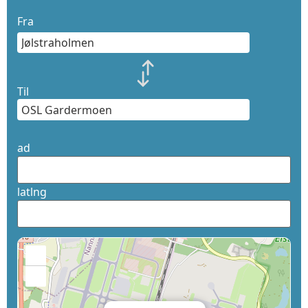
Fra
Til
ad
latlng
+
−