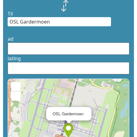
Til
ad
latlng
+
−
×
OSL Gardermoen