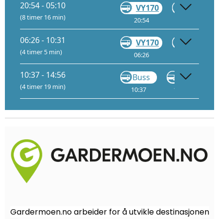
20:54 - 05:10
VY170
Gå
(8 timer 16 min)
20:54
05:05
06:26 - 10:31
VY170
Gå
(4 timer 5 min)
06:26
06:52
10:37 - 14:56
Buss
Buss
(4 timer 19 min)
10:37
12:35
5
Gardermoen.no arbeider for å utvikle destinasjonen