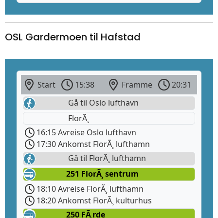
OSL Gardermoen til Hafstad
Start
15:38
Framme
20:31
Gå til Oslo lufthavn
FlorÃ¸
16:15 Avreise Oslo lufthavn
17:30 Ankomst FlorÃ¸ lufthamn
Gå til FlorÃ¸ lufthamn
251 FlorÃ¸ sentrum
18:10 Avreise FlorÃ¸ lufthamn
18:20 Ankomst FlorÃ¸ kulturhus
250 FÃ¸rde