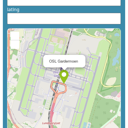
latlng
+
−
×
OSL Gardermoen