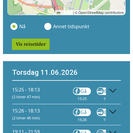
Leaflet
|
© OpenStreetMap contributors
Nå
Annet tidspunkt
Vis reisetider
Torsdag 11.06.2026
15:25 - 18:13
Gå
Buss
(2 timer 47 min)
15:25
15:30
15
15:26 - 18:13
Gå
Buss
(2 timer 46 min)
15:26
15:39
16
19:11 - 21:59