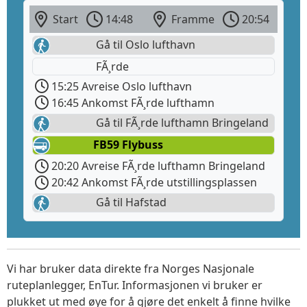
Start
14:48
Framme
20:54
Gå til Oslo lufthavn
FÃ¸rde
15:25 Avreise Oslo lufthavn
16:45 Ankomst FÃ¸rde lufthamn
Gå til FÃ¸rde lufthamn Bringeland
FB59 Flybuss
20:20 Avreise FÃ¸rde lufthamn Bringeland
20:42 Ankomst FÃ¸rde utstillingsplassen
Gå til Hafstad
Vi har bruker data direkte fra Norges Nasjonale
ruteplanlegger, EnTur. Informasjonen vi bruker er
plukket ut med øye for å gjøre det enkelt å finne hvilke