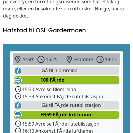
på eventyr, en forretningsreisende som har et viktig
møte, eller en besøkende som utforsker Norge, har vi
deg dekket.
Hafstad til OSL Gardermoen
Start
15:25
Framme
18:13
Gå til Blomreina
100 FÃ¸rde
15:30 Avreise Blomreina
15:33 Ankomst FÃ¸rde rutebilstasjon
Gå til FÃ¸rde rutebilstasjon
FB59 FÃ¸rde lufthamn
15:50 Avreise FÃ¸rde rutebilstasjon
16:10 Ankomst FÃ¸rde lufthamn