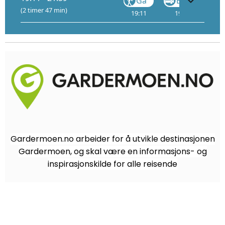
Gå
Buss
(2 timer 47 min)
19:11
19:24
19
Gardermoen.no arbeider for å utvikle destinasjonen
Gardermoen, og skal være en informasjons- og
inspirasjonskilde for alle reisende