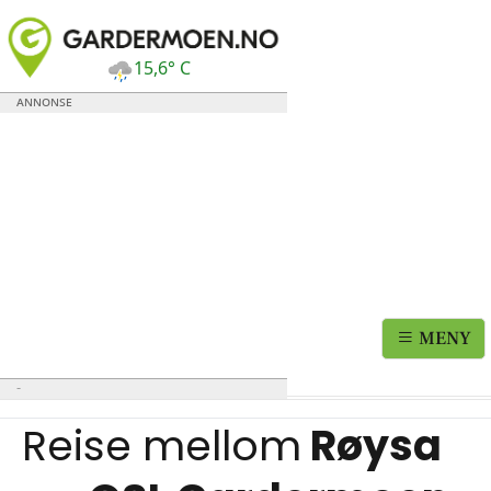
15,6° C
MENY
Reise mellom
Røysa