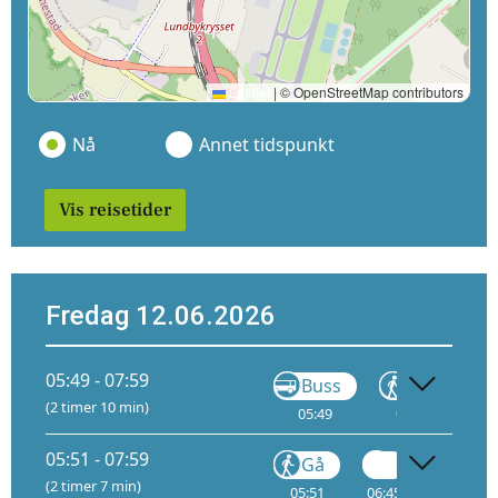
Leaflet
|
© OpenStreetMap contributors
Nå
Annet tidspunkt
Vis reisetider
Fredag 12.06.2026
05:49 - 07:59
Buss
Gå
(2 timer 10 min)
05:49
05:55
06:
05:51 - 07:59
Gå
Gå
(2 timer 7 min)
05:51
06:45
07:57