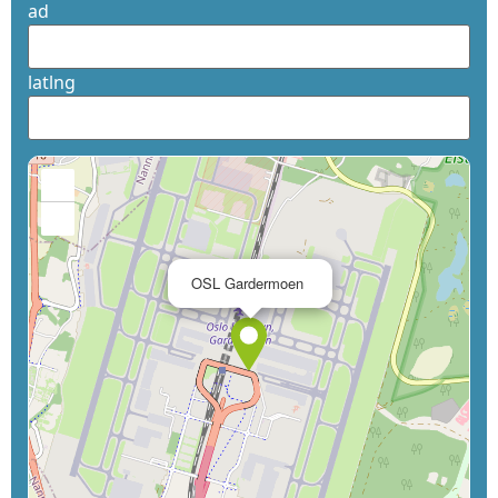
ad
latlng
+
−
×
OSL Gardermoen