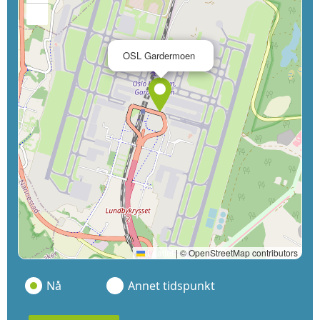
−
×
OSL Gardermoen
Leaflet
|
© OpenStreetMap contributors
Nå
Annet tidspunkt