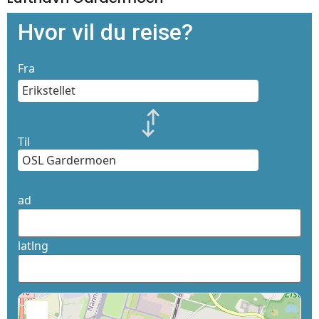
Hvor vil du reise?
Fra
Til
ad
latlng
+