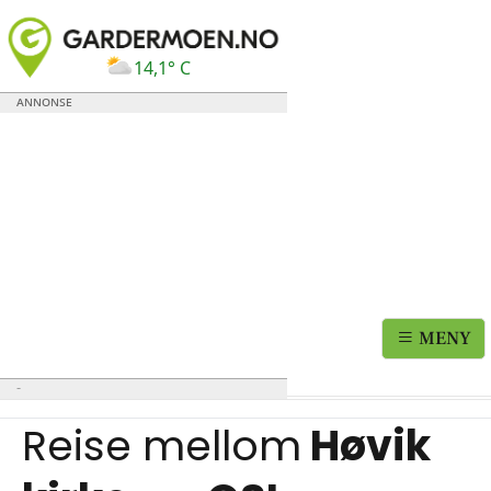
14,1° C
MENY
Reise mellom
Høvik