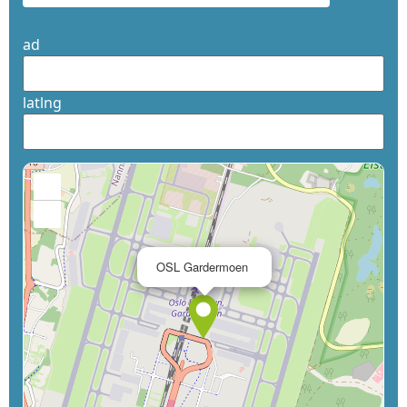
ad
latlng
+
−
×
OSL Gardermoen