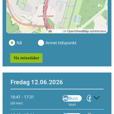
Leaflet
|
© OpenStreetMap contributors
Nå
Annet tidspunkt
Vis reisetider
Fredag 12.06.2026
16:41 - 17:31
Buss
Gå
(50 min)
16:41
16:46