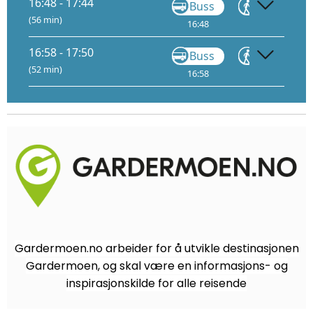
16:48 - 17:44
Buss
Gå
(56 min)
16:48
16:53
16:58 - 17:50
Buss
Gå
(52 min)
16:58
17:03
17
Gardermoen.no arbeider for å utvikle destinasjonen
Gardermoen, og skal være en informasjons- og
inspirasjonskilde for alle reisende