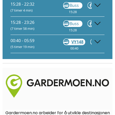
15:28 - 22:32
Buss
Gå
(7 timer 4 min)
15:28
16:00
16
15:28 - 23:26
Buss
Gå
(7 timer 58 min)
15:28
16:00
16
00:40 - 05:59
VY148
Gå
(5 timer 19 min)
00:40
05:54
Gardermoen.no arbeider for å utvikle destinasjonen