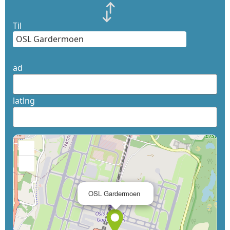
Til
ad
latlng
+
−
×
OSL Gardermoen