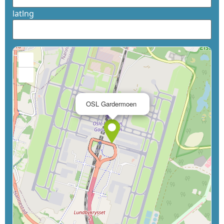
latlng
+
−
×
OSL Gardermoen