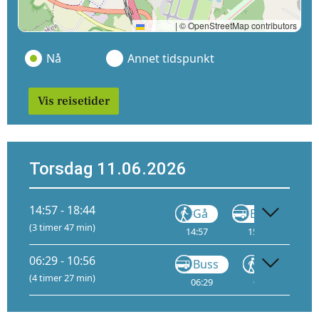
Leaflet
|
© OpenStreetMap contributors
Nå
Annet tidspunkt
Vis reisetider
Torsdag 11.06.2026
14:57 - 18:44
Gå
Buss
(3 timer 47 min)
14:57
15:29
16
06:29 - 10:56
Buss
Gå
(4 timer 27 min)
06:29
07:45
0