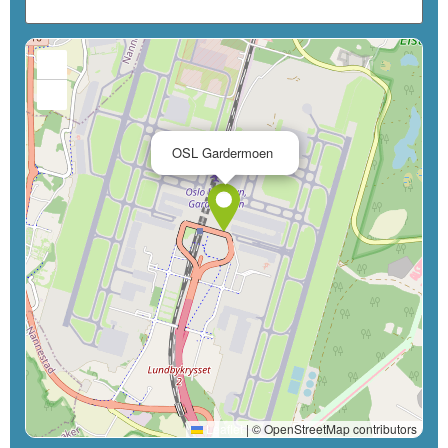
+
−
×
OSL Gardermoen
Leaflet
|
© OpenStreetMap contributors