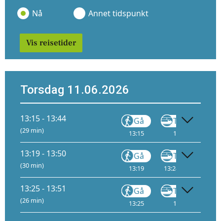
Nå
Annet tidspunkt
Vis reisetider
Torsdag 11.06.2026
13:15 - 13:44
Gå
Tog
FLY1
(29 min)
13:15
13:20
13
13:19 - 13:50
Gå
Tog
(30 min)
13:19
13:24
11
13:
13:25 - 13:51
Gå
Tog
FLY2
(26 min)
13:25
13:30
14