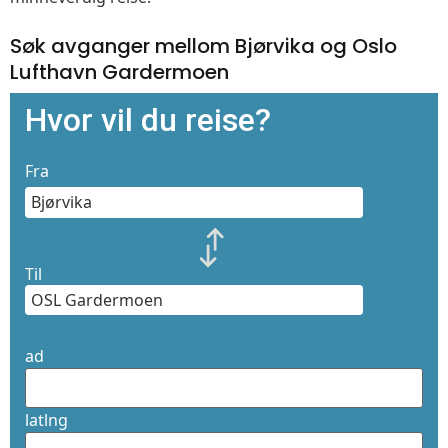
Søk avganger mellom Bjørvika og Oslo
Lufthavn Gardermoen
Hvor vil du reise?
Fra
Til
ad
latlng