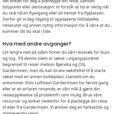
det enkelt for deg å planlegge din reise, uansett
tidspunkt eller destinasjon. Vi forstår at tid er viktig når
du skal nå en flyavgang eller bli hentet fra flyplassen.
Derfor gir vi deg tilgang til oppdaterte tidstabeller,
reiseruter og annen nyttig informasjon for å sikre at du
kommer dit du skal i tide.
Hva med andre avganger?
Litt lengre ned på siden finner du vårt reisesøk for buss
og tog. På denne siden er søket i utgangspunktet
begrenset til reiser mellom Bjørvika og OSL
Gardermoen, men du kan bruke søkefeltet til å starte
søket med en annen holdeplass. Uansett om du
ankommer Oslo Lufthavn Gardermoen for første gang
eller er en erfaren reisende, er vårt mål å gjøre din
reiseopplevelse så problemfri som mulig. Bruk våre
ressurser og lenker nedenfor for å planlegge din reise
til eller fra Gardermoen. Vi ønsker deg en fantastisk og
minneverdig reise!