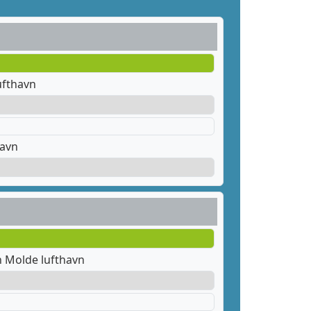
ufthavn
havn
 Molde lufthavn