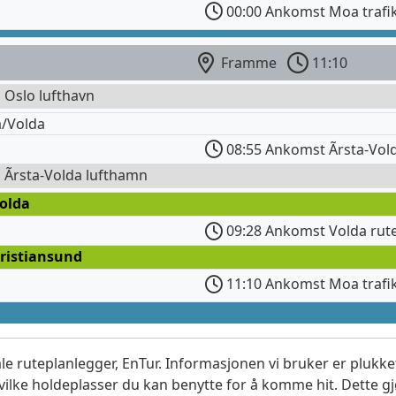
00:00 Ankomst Moa trafi
Framme
11:10
l Oslo lufthavn
a/Volda
08:55 Ankomst Ãrsta-Vol
l Ãrsta-Volda lufthamn
Volda
09:28 Ankomst Volda rute
Kristiansund
11:10 Ankomst Moa trafi
le ruteplanlegger, EnTur. Informasjonen vi bruker er plukket
vilke holdeplasser du kan benytte for å komme hit. Dette gjø