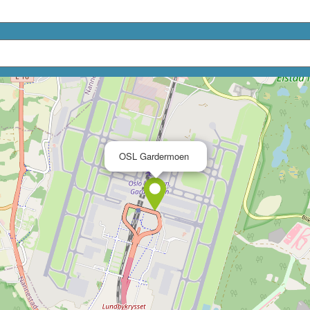
×
OSL Gardermoen