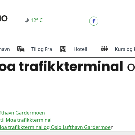
12° C
havn
Til og Fra
Hotell
Kurs og 
a trafikkterminal
Lufthavn Gardermoen
il Moa trafikkterminal
Moa trafikkterminal og Oslo Lufthavn Gardermoe
n