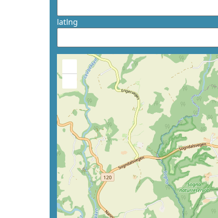
latlng
+
−