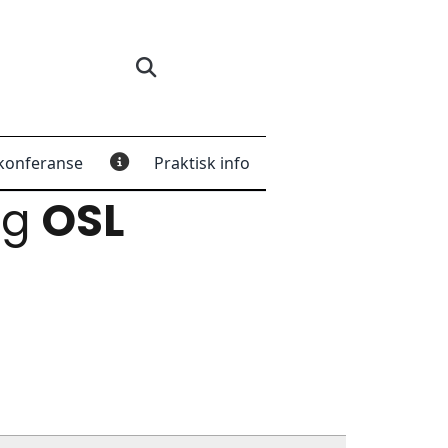
konferanse
Praktisk info
og
OSL