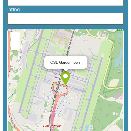
latlng
+
−
×
OSL Gardermoen