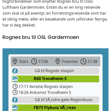
togforbindelser som knytter Rognes bru til Oslo
Lufthavn Gardermoen. Enten du er en ivrig reisende
som skal ut på eventyr, en forretningsreisende som har
et viktig møte, eller en besøkende som utforsker Norge,
har vi deg dekket.
Rognes bru til OSL Gardermoen
Start
17:06
Framme
21:38
Gå til Rognes stasjon
R60 Trondheim S
17:11 Avreise Rognes stasjon
18:26 Ankomst Trondheim S
Gå til SÃ¸ndre gate Regionbuss
FB73 Flybuss VÃ¦rnes