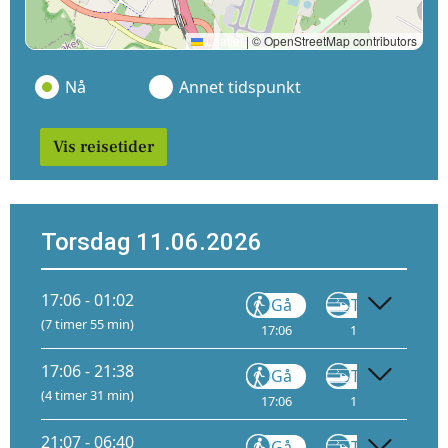
Leaflet
|
© OpenStreetMap contributors
Nå
Annet tidspunkt
Vis reisetider
Torsdag 11.06.2026
17:06 - 01:02
Gå
Tog
R60
(7 timer 55 min)
17:06
17:11
1
17:06 - 21:38
Gå
Tog
R60
(4 timer 31 min)
17:06
17:11
1
21:07 - 06:40
Gå
Tog
R60