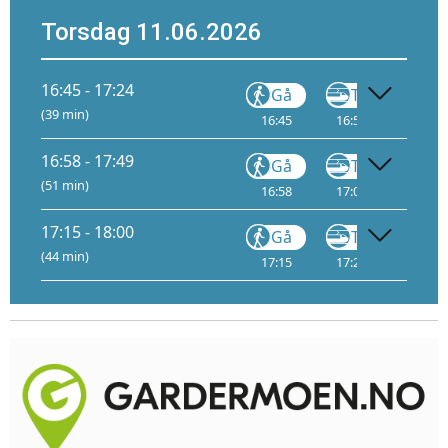
Torsdag 11.06.2026
16:45 - 17:24
Gå
Tog
(39 min)
16:45
16:51
1
17:
16:58 - 17:49
Gå
Tog
(51 min)
16:58
17:04
1
17:
17:15 - 18:00
Gå
Tog
(44 min)
17:15
17:21
1
17: