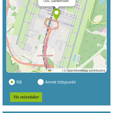
OSL Gardermoen
Leaflet
|
© OpenStreetMap contributors
Nå
Annet tidspunkt
Vis reisetider