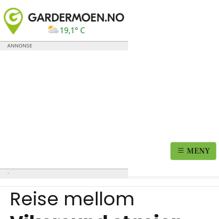
19,1° C
MENY
Reise mellom