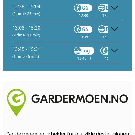
12:38 - 15:04
Gå
Buss
(2 timer 26 min)
12:38
12:40
D
13
13:08 - 15:20
Gå
Buss
(2 timer 11 min)
13:08
13:10
D
13
13:45 - 15:31
Tog
Gå
T
(1 time 46 min)
13:45
1
15:05
1
Gardermoen.no arbeider for å utvikle destinasjonen