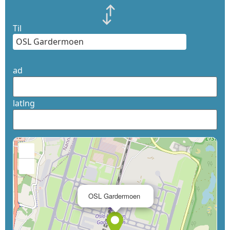
Til
ad
latlng
+
−
×
OSL Gardermoen