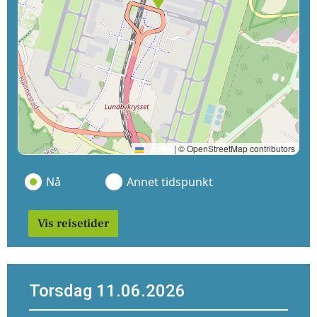
Leaflet
|
© OpenStreetMap contributors
Nå
Annet tidspunkt
Vis reisetider
Torsdag 11.06.2026