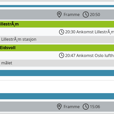
Framme
20:50
illestrÃ¸m
20:30 Ankomst LillestrÃ¸
l LillestrÃ¸m stasjon
Eidsvoll
20:47 Ankomst Oslo lufth
l målet
Framme
15:06