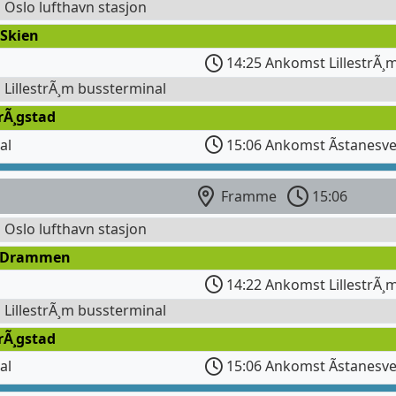
l Oslo lufthavn stasjon
 Skien
14:25 Ankomst LillestrÃ¸m
l LillestrÃ¸m bussterminal
rÃ¸gstad
al
15:06 Ankomst Ãstanesve
Framme
15:06
l Oslo lufthavn stasjon
 Drammen
14:22 Ankomst LillestrÃ¸m
l LillestrÃ¸m bussterminal
rÃ¸gstad
al
15:06 Ankomst Ãstanesve