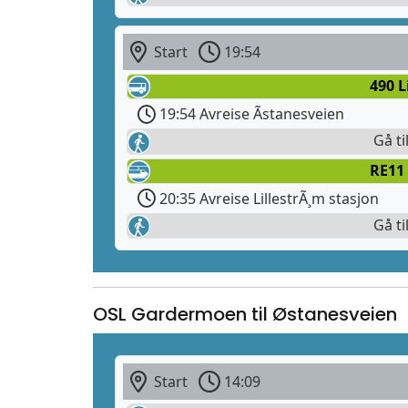
Start
19:54
490 L
19:54 Avreise Ãstanesveien
Gå ti
RE11 
20:35 Avreise LillestrÃ¸m stasjon
Gå ti
OSL Gardermoen til Østanesveien
Start
14:09