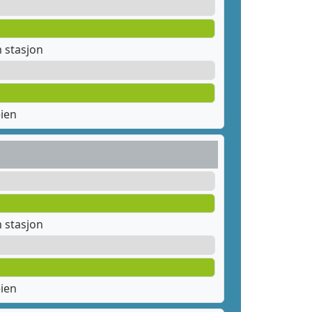
 stasjon
ien
 stasjon
ien