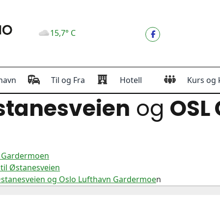
15,7° C
havn
Til og Fra
Hotell
Kurs og 
tanesveien
og
OSL
vn Gardermoen
til Østanesveien
Østanesveien og Oslo Lufthavn Gardermoe
n