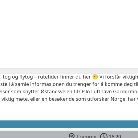
, tog og flytog – rutetider finner du her 🙂 Vi forstår vikt
este i å samle informasjonen du trenger for å komme deg til
elser som knytter Østanesveien til Oslo Lufthavn Gardermoe
 viktig møte, eller en besøkende som utforsker Norge, har 
Framme
16:20