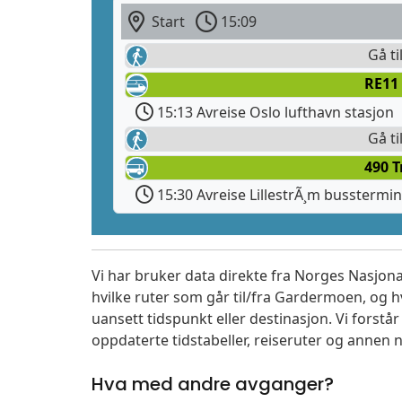
Start
15:09
Gå ti
RE11
15:13 Avreise Oslo lufthavn stasjon
Gå ti
490 T
15:30 Avreise LillestrÃ¸m busstermin
Vi har bruker data direkte fra Norges Nasjona
hvilke ruter som går til/fra Gardermoen, og h
uansett tidspunkt eller destinasjon. Vi forstår a
oppdaterte tidstabeller, reiseruter og annen n
Hva med andre avganger?