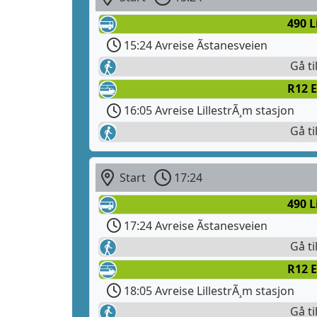
490 L
15:24 Avreise Ãstanesveien
Gå ti
R12 E
16:05 Avreise LillestrÃ¸m stasjon
Gå ti
Start
17:24
490 L
17:24 Avreise Ãstanesveien
Gå ti
R12 E
18:05 Avreise LillestrÃ¸m stasjon
Gå ti