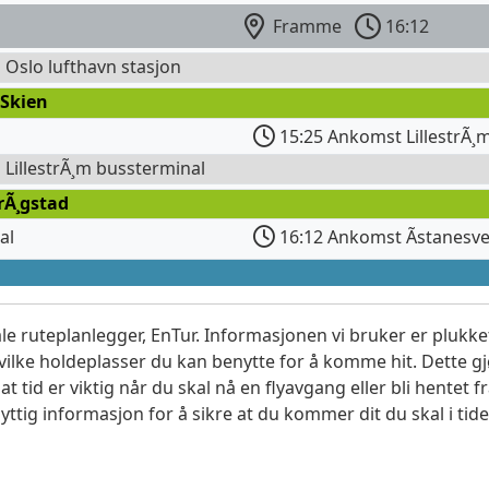
Framme
16:12
l Oslo lufthavn stasjon
 Skien
15:25 Ankomst LillestrÃ¸m
l LillestrÃ¸m bussterminal
rÃ¸gstad
al
16:12 Ankomst Ãstanesve
le ruteplanlegger, EnTur. Informasjonen vi bruker er plukket
vilke holdeplasser du kan benytte for å komme hit. Dette gjø
t tid er viktig når du skal nå en flyavgang eller bli hentet fr
yttig informasjon for å sikre at du kommer dit du skal i tide