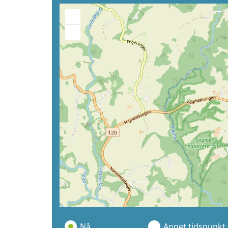
+
−
Nå
Annet tidspunkt