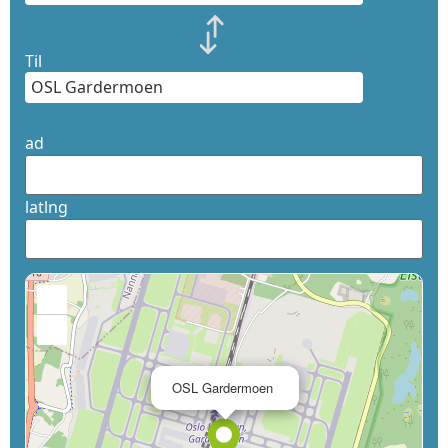
Til
ad
latlng
+
−
×
OSL Gardermoen