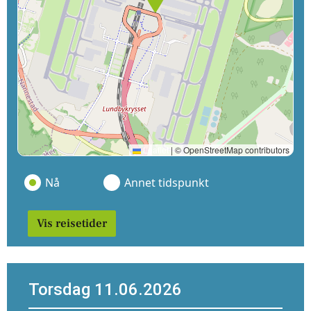
Leaflet
|
© OpenStreetMap contributors
Nå
Annet tidspunkt
Vis reisetider
Torsdag 11.06.2026