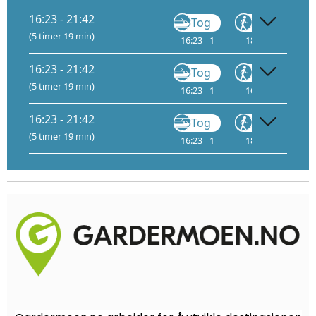
16:23 - 21:42
Tog
Gå
T
(5 timer 19 min)
16:23
1
18:17
18
16:23 - 21:42
Tog
Gå
(5 timer 19 min)
16:23
1
16:51
17:2
A
16:23 - 21:42
Tog
Gå
B
(5 timer 19 min)
16:23
1
18:17
19: