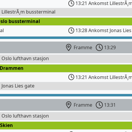
13:21 Ankomst LillestrÃ¸m
l LillestrÃ¸m bussterminal
Oslo bussterminal
al
13:28 Ankomst Jonas Lies
Framme
13:29
l Oslo lufthavn stasjon
 Drammen
13:21 Ankomst LillestrÃ¸m
l Jonas Lies gate
Framme
13:31
l Oslo lufthavn stasjon
 Skien