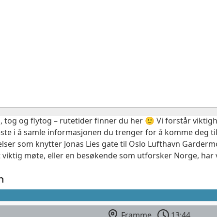
, tog og flytog – rutetider finner du her 🙂 Vi forstår vikt
este i å samle informasjonen du trenger for å komme deg til
elser som knytter Jonas Lies gate til Oslo Lufthavn Garderm
 viktig møte, eller en besøkende som utforsker Norge, har 
n
Framme
13:44