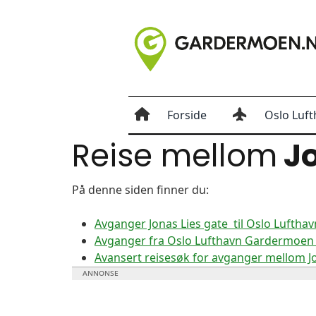
Forside
Oslo Luft
Reise mellom
Jo
På denne siden finner du:
Avganger Jonas Lies gate til Oslo Lufth
Avganger fra Oslo Lufthavn Gardermoen ti
Avansert reisesøk for avganger mellom J