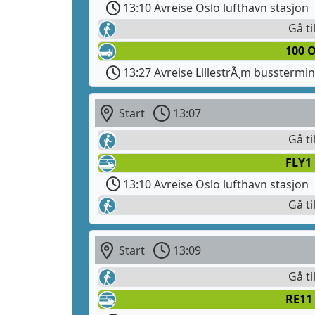
13:10 Avreise Oslo lufthavn stasjon
Gå ti
100 
13:27 Avreise LillestrÃ¸m busstermin
Start
13:07
Gå ti
FLY1
13:10 Avreise Oslo lufthavn stasjon
Gå ti
Start
13:09
Gå ti
RE11