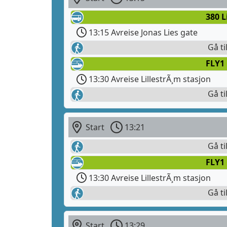
380 L
13:15 Avreise Jonas Lies gate
Gå ti
FLY1
13:30 Avreise LillestrÃ¸m stasjon
Gå ti
Start
13:21
Gå ti
FLY1
13:30 Avreise LillestrÃ¸m stasjon
Gå ti
Start
13:29