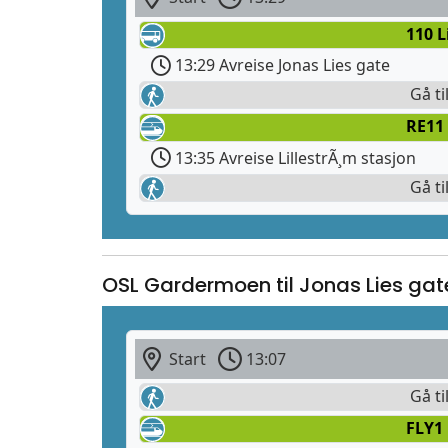
110 L
13:29 Avreise Jonas Lies gate
Gå ti
RE11 
13:35 Avreise LillestrÃ¸m stasjon
Gå ti
OSL Gardermoen til Jonas Lies gat
Start
13:07
Gå ti
FLY1