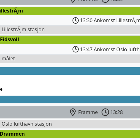
illestrÃ¸m
13:30 Ankomst LillestrÃ¸
l LillestrÃ¸m stasjon
Eidsvoll
13:47 Ankomst Oslo lufth
l målet
e
Framme
13:28
l Oslo lufthavn stasjon
 Drammen