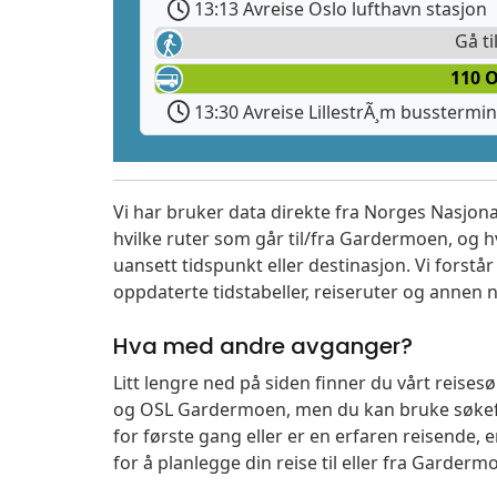
13:13 Avreise Oslo lufthavn stasjon
Gå ti
110 
13:30 Avreise LillestrÃ¸m busstermin
Vi har bruker data direkte fra Norges Nasjona
hvilke ruter som går til/fra Gardermoen, og h
uansett tidspunkt eller destinasjon. Vi forstår a
oppdaterte tidstabeller, reiseruter og annen n
Hva med andre avganger?
Litt lengre ned på siden finner du vårt reise
og OSL Gardermoen, men du kan bruke søkefe
for første gang eller er en erfaren reisende,
for å planlegge din reise til eller fra Garder