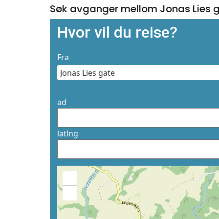
Søk avganger mellom Jonas Lies 
Hvor vil du reise?
Fra
ad
latlng
+
−