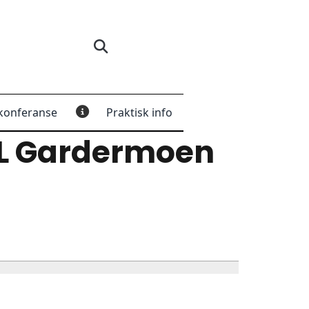
konferanse
Praktisk info
L Gardermoen