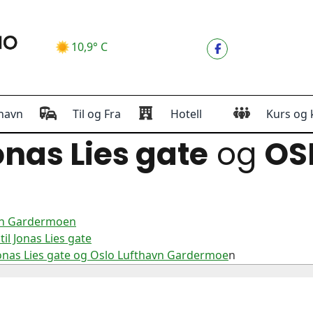
10,9° C
havn
Til og Fra
Hotell
Kurs og 
nas Lies gate
og
OS
avn Gardermoen
l Jonas Lies gate
onas Lies gate og Oslo Lufthavn Gardermoe
n