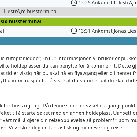
13:25 Ankomst LillestrÃ¸m
l LillestrÃ¸m bussterminal
Oslo bussterminal
al
13:31 Ankomst Jonas Lies
le ruteplanlegger, EnTur. Informasjonen vi bruker er plukket
vilke holdeplasser du kan benytte for å komme hit. Dette gjø
t tid er viktig når du skal nå en flyavgang eller bli hentet fr
yttig informasjon for å sikre at du kommer dit du skal i tide
søk for buss og tog. På denne siden er søket i utgangspunkte
ltet til å starte søket med en annen holdeplass. Uanset
 er vårt mål å gjøre din reiseopplevelse så problemfri som m
moen. Vi ønsker deg en fantastisk og minneverdig reise!