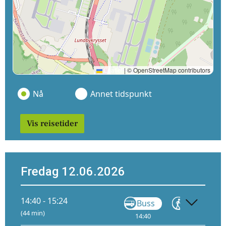
Leaflet
|
© OpenStreetMap contributors
Nå
Annet tidspunkt
Vis reisetider
Fredag 12.06.2026
14:40 - 15:24
Buss
Gå
(44 min)
14:40
15:04