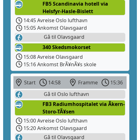
FB5 Scandinavia hotell via
Helsfyr-Hasle-Bislett
14:45 Avreise Oslo lufthavn
15:05 Ankomst Olavsgaard
Gå til Olavsgaard
340 Skedsmokorset
15:08 Avreise Olavsgaard
15:16 Ankomst BrÃ¥nÃ¥s skole
Start
14:58
Framme
15:36
Gå til Oslo lufthavn
FB3 Radiumhospitalet via Ãkern-
Storo-TÃ¥sen
15:00 Avreise Oslo lufthavn
15:20 Ankomst Olavsgaard
Gå til Olavsgaard