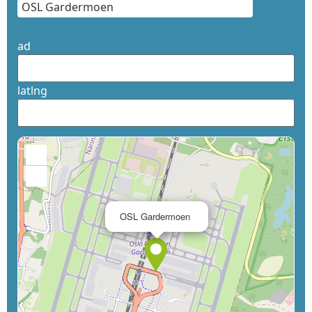
ad
latlng
+
−
×
OSL Gardermoen