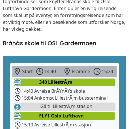
togforbindelser som knytter Brånås skole til Oslo
Lufthavn Gardermoen. Enten du er en ivrig reisende
som skal ut på eventyr, en forretningsreisende som har
et viktig møte, eller en besøkende som utforsker Norge,
har vi deg dekket.
Brånås skole til OSL Gardermoen
Start
14:40
Framme
15:24
340 LillestrÃ¸m
14:40 Avreise BrÃ¥nÃ¥s skole
15:04 Ankomst LillestrÃ¸m bussterminal
Gå til LillestrÃ¸m stasjon
FLY1 Oslo Lufthavn
15:10 Avreise LillestrÃ¸m stasjon