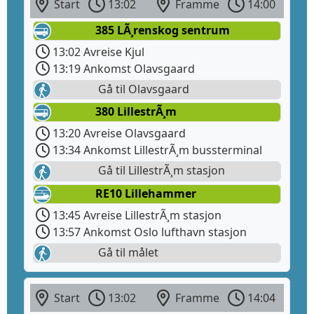
Start
13:02
Framme
14:00
385 LÃ¸renskog sentrum
13:02 Avreise Kjul
13:19 Ankomst Olavsgaard
Gå til Olavsgaard
380 LillestrÃ¸m
13:20 Avreise Olavsgaard
13:34 Ankomst LillestrÃ¸m bussterminal
Gå til LillestrÃ¸m stasjon
RE10 Lillehammer
13:45 Avreise LillestrÃ¸m stasjon
13:57 Ankomst Oslo lufthavn stasjon
Gå til målet
Start
13:02
Framme
14:04