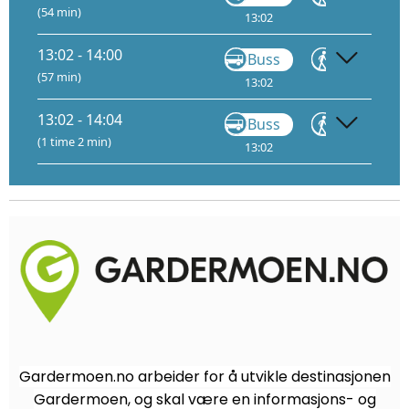
(54 min)
13:02
13:19
13:02 - 14:00
Buss
Gå
(57 min)
13:02
13:19
1
13:02 - 14:04
Buss
Gå
(1 time 2 min)
13:02
13:19
1
Gardermoen.no arbeider for å utvikle destinasjonen
Gardermoen, og skal være en informasjons- og