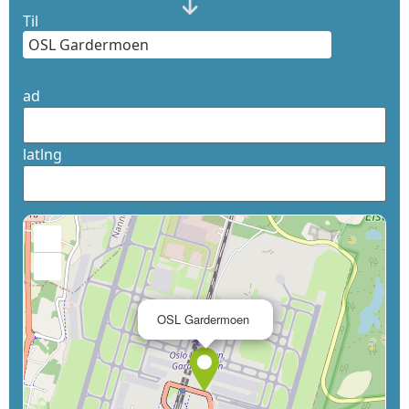
Til
ad
latlng
+
−
×
OSL Gardermoen