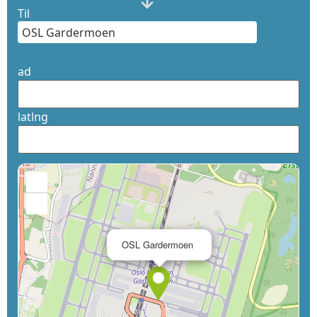
Til
ad
latlng
+
−
×
OSL Gardermoen