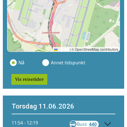
Leaflet
|
© OpenStreetMap contributors
Nå
Annet tidspunkt
Vis reisetider
Torsdag 11.06.2026
11:54 - 12:19
Buss
440
Gå