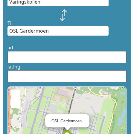
Til
ad
latlng
+
−
×
OSL Gardermoen