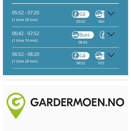
05:52 - 07:20
Gå
Tog
(1 time 28 min)
05:52
06:03
1
06:
06:42 - 07:52
Buss
Gå
(1 time 10 min)
06:42
07:05
06:52 - 08:20
Gå
Tog
(1 time 28 min)
06:52
07:03
1
07: