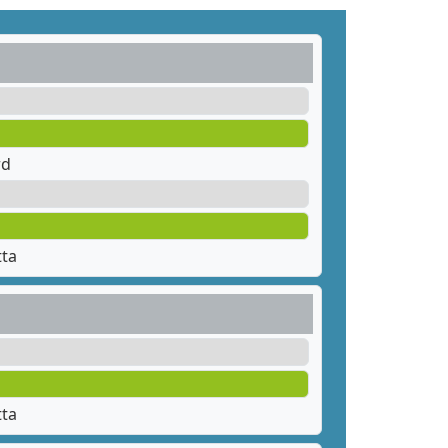
rd
tta
tta