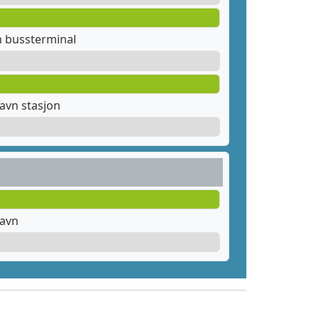
m bussterminal
avn stasjon
havn