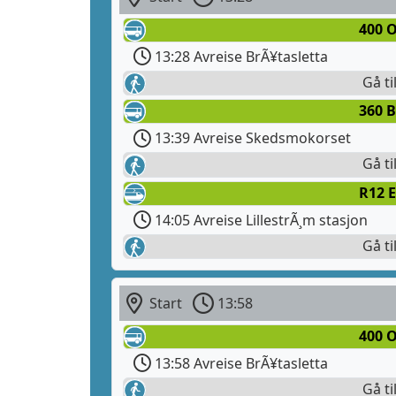
400 
13:28 Avreise BrÃ¥tasletta
Gå ti
360 B
13:39 Avreise Skedsmokorset
Gå ti
R12 E
14:05 Avreise LillestrÃ¸m stasjon
Gå ti
Start
13:58
400 
13:58 Avreise BrÃ¥tasletta
Gå ti