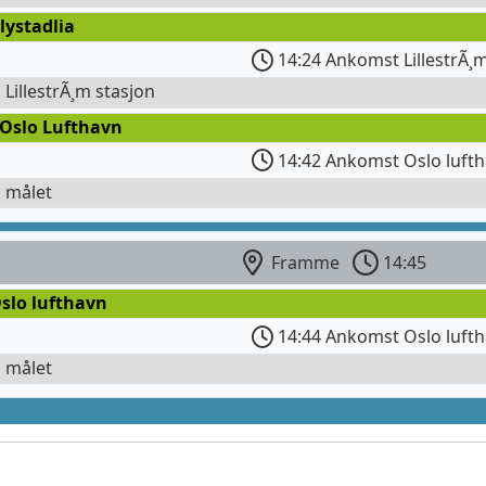
lystadlia
14:24 Ankomst LillestrÃ¸
l LillestrÃ¸m stasjon
 Oslo Lufthavn
14:42 Ankomst Oslo lufth
l målet
Framme
14:45
slo lufthavn
14:44 Ankomst Oslo luft
l målet