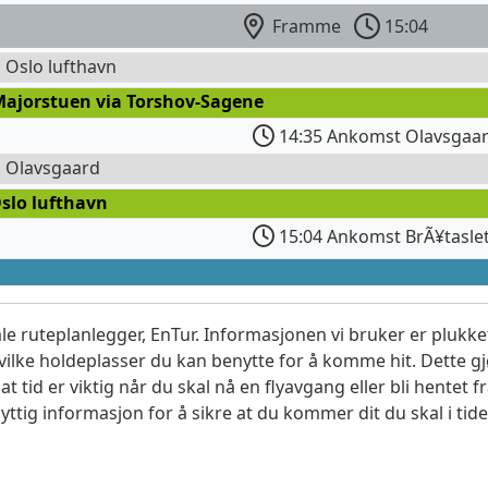
Framme
15:04
l Oslo lufthavn
Majorstuen via Torshov-Sagene
14:35 Ankomst Olavsgaa
l Olavsgaard
slo lufthavn
15:04 Ankomst BrÃ¥tasle
le ruteplanlegger, EnTur. Informasjonen vi bruker er plukket
vilke holdeplasser du kan benytte for å komme hit. Dette gjø
t tid er viktig når du skal nå en flyavgang eller bli hentet fr
yttig informasjon for å sikre at du kommer dit du skal i tide