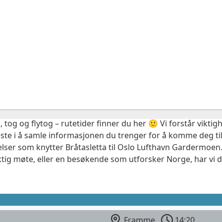
, tog og flytog – rutetider finner du her 🙂 Vi forstår vikt
este i å samle informasjonen du trenger for å komme deg til
elser som knytter Bråtasletta til Oslo Lufthavn Gardermoen.
ktig møte, eller en besøkende som utforsker Norge, har vi 
Framme
14:20