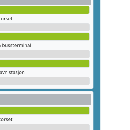
orset
m bussterminal
avn stasjon
orset