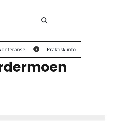
konferanse
Praktisk info
ardermoen