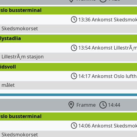
Oslo bussterminal
13:36 Ankomst Skedsmok
l Skedsmokorset
lystadlia
13:54 Ankomst LillestrÃ¸
l LillestrÃ¸m stasjon
idsvoll
14:17 Ankomst Oslo lufth
l målet
Framme
14:44
Oslo bussterminal
14:06 Ankomst Skedsmok
l Skedsmokorset