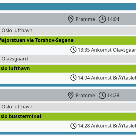
Framme
14:04
l Oslo lufthavn
Majorstuen via Torshov-Sagene
13:35 Ankomst Olavsgaa
l Olavsgaard
slo lufthavn
14:04 Ankomst BrÃ¥tasle
Framme
14:28
l Oslo lufthavn
Oslo bussterminal
14:28 Ankomst BrÃ¥tasle