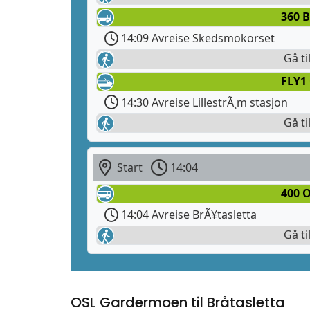
360 B
14:09 Avreise Skedsmokorset
Gå ti
FLY1
14:30 Avreise LillestrÃ¸m stasjon
Gå ti
Start
14:04
400 O
14:04 Avreise BrÃ¥tasletta
Gå ti
OSL Gardermoen til Bråtasletta