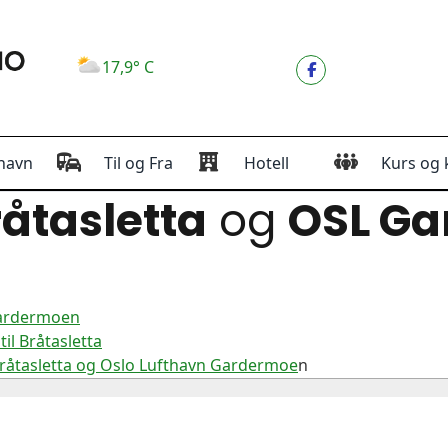
17,9° C
havn
Til og Fra
Hotell
Kurs og 
åtasletta
og
OSL G
Gardermoen
l Bråtasletta
Bråtasletta og Oslo Lufthavn Gardermoe
n