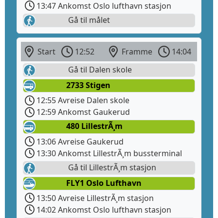
13:47 Ankomst Oslo lufthavn stasjon
Gå til målet
Start
12:52
Framme
14:04
Gå til Dalen skole
2733 Stigen
12:55 Avreise Dalen skole
12:59 Ankomst Gaukerud
480 LillestrÃ¸m
13:06 Avreise Gaukerud
13:30 Ankomst LillestrÃ¸m bussterminal
Gå til LillestrÃ¸m stasjon
FLY1 Oslo Lufthavn
13:50 Avreise LillestrÃ¸m stasjon
14:02 Ankomst Oslo lufthavn stasjon