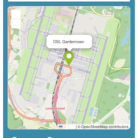
+
−
×
OSL Gardermoen
Leaflet
|
© OpenStreetMap contributors