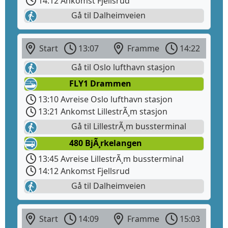
14:12 Ankomst Fjellsrud
Gå til Dalheimveien
Start
13:07
Framme
14:22
Gå til Oslo lufthavn stasjon
FLY1 Drammen
13:10 Avreise Oslo lufthavn stasjon
13:21 Ankomst LillestrÃ¸m stasjon
Gå til LillestrÃ¸m bussterminal
480 BjÃ¸rkelangen
13:45 Avreise LillestrÃ¸m bussterminal
14:12 Ankomst Fjellsrud
Gå til Dalheimveien
Start
14:09
Framme
15:03