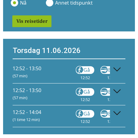
Nå
Annet tidspunkt
Vis reisetider
Torsdag 11.06.2026
12:52 - 13:50
Gå
Buss
(57 min)
12:52
13:04
13
12:52 - 13:50
Gå
Buss
(57 min)
12:52
12:55
12:52 - 14:04
Gå
Buss
(1 time 12 min)
12:52
12:55