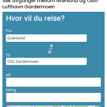
Søk avganger mellom Grønlund og Oslo
Lufthavn Gardermoen
Hvor vil du reise?
Fra
Til
ad
latlng