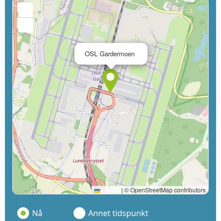
+
−
×
OSL Gardermoen
Leaflet
|
© OpenStreetMap contributors
Nå
Annet tidspunkt