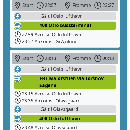
Start
22:57
Framme
23:27
Gå til Oslo lufthavn
400 Oslo bussterminal
22:59 Avreise Oslo lufthavn
23:27 Ankomst GrÃ¸nlund
Start
23:13
Framme
00:13
Gå til Oslo lufthavn
FB1 Majorstuen via Torshov-
Sagene
23:15 Avreise Oslo lufthavn
23:35 Ankomst Olavsgaard
Gå til Olavsgaard
400 Oslo lufthavn
23:48 Avreise Olavsgaard