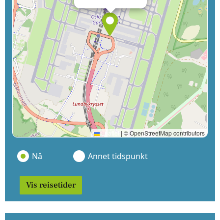
Leaflet
|
© OpenStreetMap contributors
Nå
Annet tidspunkt
Vis reisetider