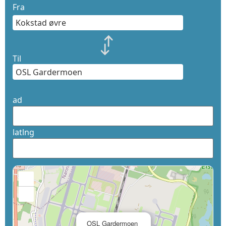
Fra
Til
ad
latlng
+
−
×
OSL Gardermoen