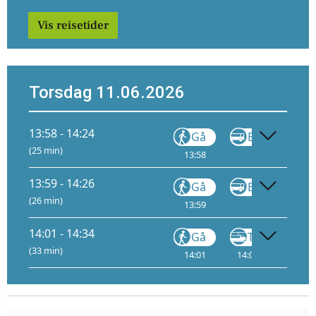
Vis reisetider
Torsdag 11.06.2026
13:58 - 14:24
Gå
Buss
420
(25 min)
13:58
14:06
13:59 - 14:26
Gå
Buss
450
(26 min)
13:59
14:11
14:01 - 14:34
Gå
Tog
(33 min)
14:01
14:03
1
14: