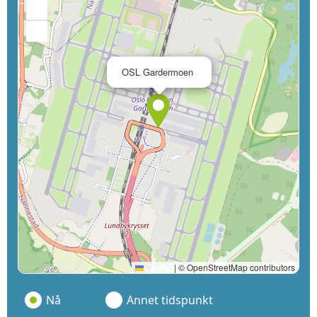
+
−
×
OSL Gardermoen
Leaflet
|
© OpenStreetMap contributors
Nå
Annet tidspunkt