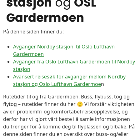
stasjon
og
OSL
Gardermoen
På denne siden finner du:
Avganger Nordby stasjon til Oslo Lufthavn
Gardermoen
Avganger fra Oslo Lufthavn Gardermoen til Nordby
stasjon
Avansert reisesøk for avganger mellom Nordby
stasjon og Oslo Lufthavn Gardermoe
n
Rutetider til og fra Gardermoen. Buss, flybuss, tog og
flytog – rutetider finner du her 🙂 Vi forstår viktigheten
av en problemfri og komfortabel reiseopplevelse, og
derfor har vi gjort vårt beste i å samle informasjonen
du trenger for å komme deg til flyplassen og tilbake. På
denne siden finner du en oversikt over buss- og/eller