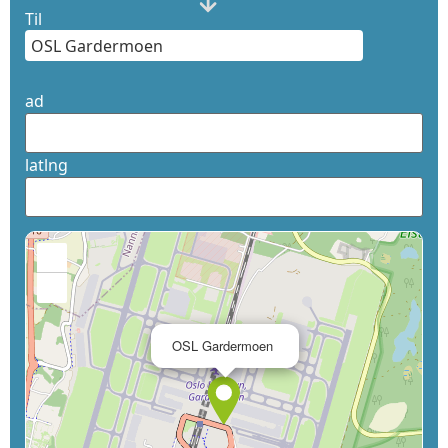
Til
ad
latlng
+
−
×
OSL Gardermoen