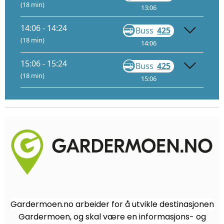
(18 min)
13:06
13:23
14:06 - 14:24
Buss
425
Gå
(18 min)
14:06
14:23
15:06 - 15:24
Buss
425
Gå
(18 min)
15:06
15:23
Gardermoen.no arbeider for å utvikle destinasjonen
Gardermoen, og skal være en informasjons- og