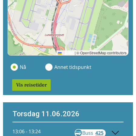
Leaflet
|
© OpenStreetMap contributors
Nå
Annet tidspunkt
Vis reisetider
Torsdag 11.06.2026
13:06 - 13:24
Buss
425
Gå