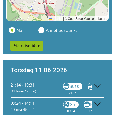
Leaflet
|
© OpenStreetMap contributors
Nå
Annet tidspunkt
Vis reisetider
Torsdag 11.06.2026
21:14 - 10:31
Buss
Buss
(13 timer 17 min)
21:14
22:40
09:24 - 14:11
Gå
Buss
(4 timer 46 min)
09:24
09:53
10