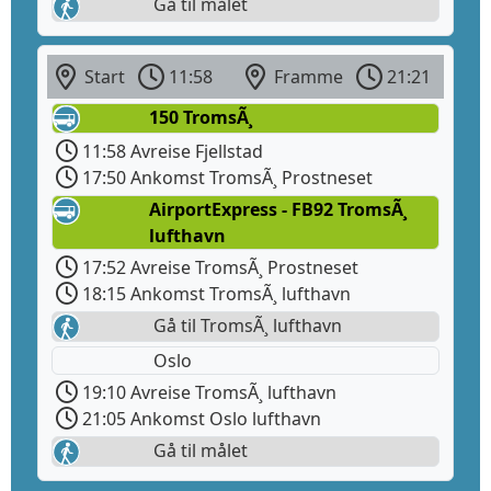
Gå til målet
Start
11:58
Framme
21:21
150 TromsÃ¸
11:58 Avreise Fjellstad
17:50 Ankomst TromsÃ¸ Prostneset
AirportExpress - FB92 TromsÃ¸
lufthavn
17:52 Avreise TromsÃ¸ Prostneset
18:15 Ankomst TromsÃ¸ lufthavn
Gå til TromsÃ¸ lufthavn
Oslo
19:10 Avreise TromsÃ¸ lufthavn
21:05 Ankomst Oslo lufthavn
Gå til målet