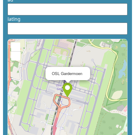
latlng
+
−
×
OSL Gardermoen