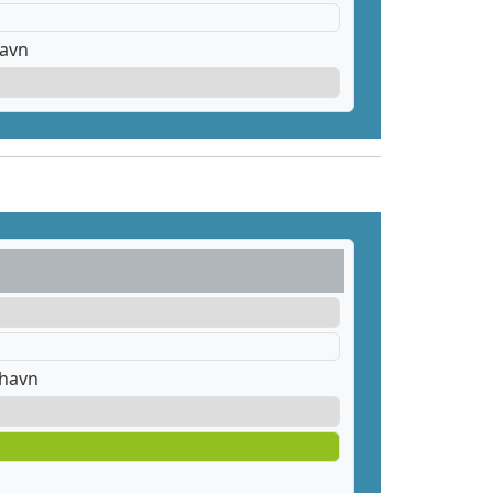
havn
thavn