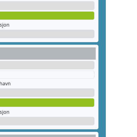
sjon
thavn
sjon