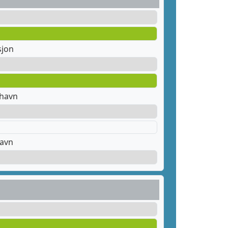
sjon
thavn
havn