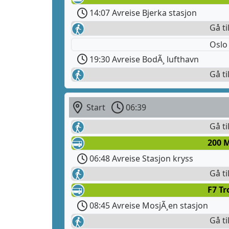
14:07 Avreise Bjerka stasjon
Gå ti
Oslo
19:30 Avreise BodÃ¸ lufthavn
Gå ti
Start
06:39
Gå ti
200 
06:48 Avreise Stasjon kryss
Gå ti
F7 T
08:45 Avreise MosjÃ¸en stasjon
Gå ti