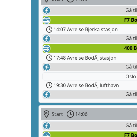
Gå ti
F7 Bo
14:07 Avreise Bjerka stasjon
Gå ti
400 B
17:48 Avreise BodÃ¸ stasjon
Gå ti
Oslo
19:30 Avreise BodÃ¸ lufthavn
Gå ti
Start
14:06
Gå ti
F7 Bo