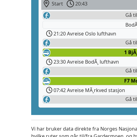
Start
20:43
Gå ti
BodÃ
21:20 Avreise Oslo lufthavn
Gå ti
1 BjÃ
23:30 Avreise BodÃ¸ lufthavn
Gå ti
F7 M
07:42 Avreise MÃ¸rkved stasjon
Gå ti
Vi har bruker data direkte fra Norges Nasjona
hvilke ruter som går til/fra Gardermoen, og h