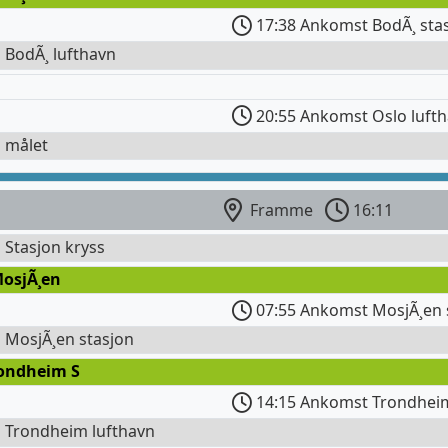
17:38 Ankomst BodÃ¸ sta
l BodÃ¸ lufthavn
20:55 Ankomst Oslo luft
l målet
Framme
16:11
l Stasjon kryss
MosjÃ¸en
07:55 Ankomst MosjÃ¸en 
l MosjÃ¸en stasjon
rondheim S
14:15 Ankomst Trondheim
l Trondheim lufthavn