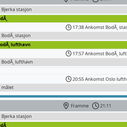
l Bjerka stasjon
dÃ¸
17:38 Ankomst BodÃ¸ sta
l BodÃ¸ stasjon
odÃ¸ lufthavn
17:57 Ankomst BodÃ¸ luf
l BodÃ¸ lufthavn
20:55 Ankomst Oslo luft
l målet
Framme
21:11
l Bjerka stasjon
dÃ¸