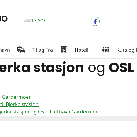
17,9° C
havn
Til og Fra
Hotell
Kurs og 
erka stasjon
og
OSL
vn Gardermoen
il Bjerka stasjon
jerka stasjon og Oslo Lufthavn Gardermoe
n