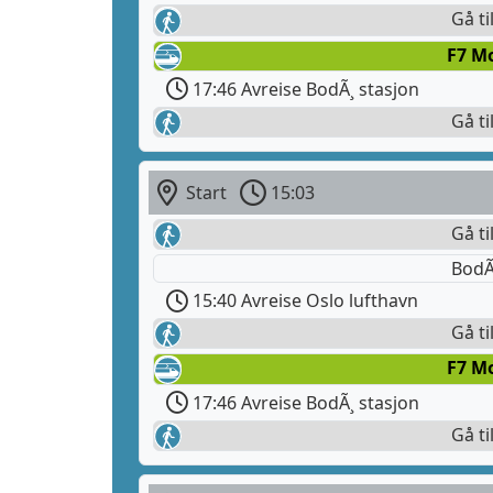
Gå ti
F7 M
17:46 Avreise BodÃ¸ stasjon
Gå ti
Start
15:03
Gå ti
BodÃ
15:40 Avreise Oslo lufthavn
Gå ti
F7 M
17:46 Avreise BodÃ¸ stasjon
Gå ti