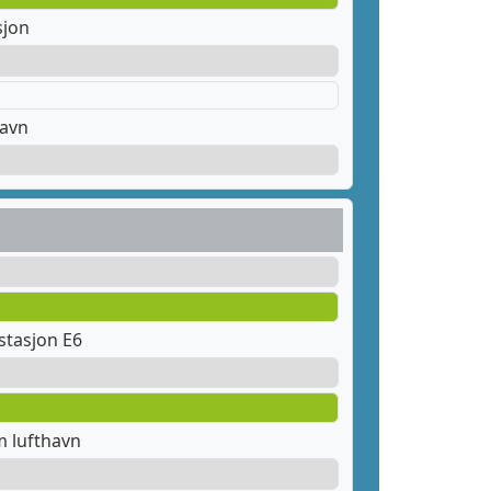
sjon
havn
stasjon E6
 lufthavn