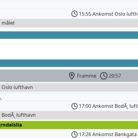
15:55 Ankomst Oslo luft
l målet
Framme
20:57
l Oslo lufthavn
¸
17:00 Ankomst BodÃ¸ luf
l BodÃ¸ lufthavn
¸rndalslia
17:26 Ankomst Bankgata