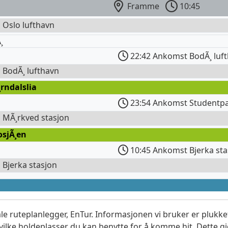
Framme
10:45
l Oslo lufthavn
¸
22:42 Ankomst BodÃ¸ luf
l BodÃ¸ lufthavn
¸rndalslia
23:54 Ankomst Studentp
l MÃ¸rkved stasjon
osjÃ¸en
10:45 Ankomst Bjerka sta
l Bjerka stasjon
le ruteplanlegger, EnTur. Informasjonen vi bruker er plukket
vilke holdeplasser du kan benytte for å komme hit. Dette gjø