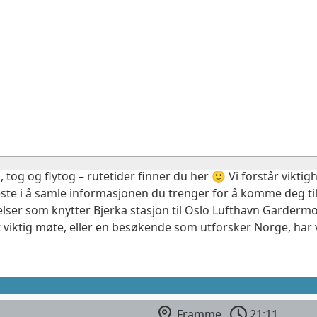
, tog og flytog – rutetider finner du her 🙂 Vi forstår vikt
este i å samle informasjonen du trenger for å komme deg til
elser som knytter Bjerka stasjon til Oslo Lufthavn Gardermo
 viktig møte, eller en besøkende som utforsker Norge, har 
Framme
21:11