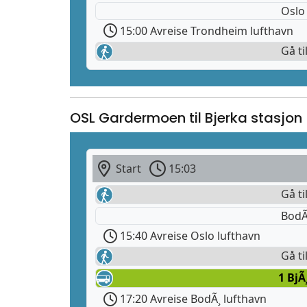
Oslo
15:00 Avreise Trondheim lufthavn
Gå ti
OSL Gardermoen til Bjerka stasjon
Start
15:03
Gå ti
BodÃ
15:40 Avreise Oslo lufthavn
Gå ti
1 BjÃ
17:20 Avreise BodÃ¸ lufthavn