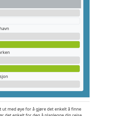
thavn
arken
sjon
 ut med øye for å gjøre det enkelt å finne
r det enkelt for deg å planlegge din reise,