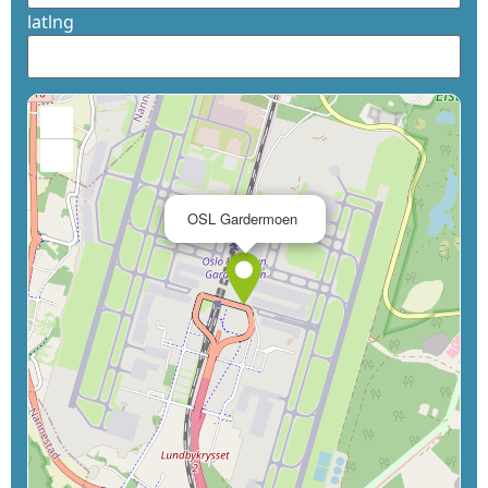
latlng
+
−
×
OSL Gardermoen