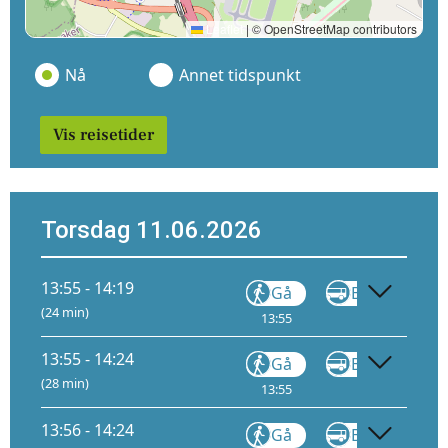
Leaflet
|
© OpenStreetMap contributors
Nå
Annet tidspunkt
Vis reisetider
Torsdag 11.06.2026
13:55 - 14:19
Gå
Buss
440
(24 min)
13:55
14:04
13:55 - 14:24
Gå
Buss
420
(28 min)
13:55
14:05
13:56 - 14:24
Gå
Buss
450