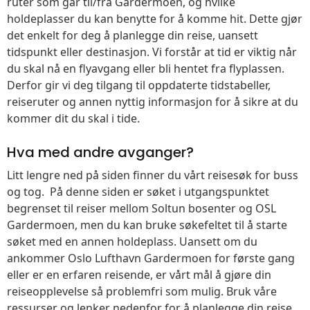
ruter som går til/fra Gardermoen, og hvilke
holdeplasser du kan benytte for å komme hit. Dette gjør
det enkelt for deg å planlegge din reise, uansett
tidspunkt eller destinasjon. Vi forstår at tid er viktig når
du skal nå en flyavgang eller bli hentet fra flyplassen.
Derfor gir vi deg tilgang til oppdaterte tidstabeller,
reiseruter og annen nyttig informasjon for å sikre at du
kommer dit du skal i tide.
Hva med andre avganger?
Litt lengre ned på siden finner du vårt reisesøk for buss
og tog. På denne siden er søket i utgangspunktet
begrenset til reiser mellom Soltun bosenter og OSL
Gardermoen, men du kan bruke søkefeltet til å starte
søket med en annen holdeplass. Uansett om du
ankommer Oslo Lufthavn Gardermoen for første gang
eller er en erfaren reisende, er vårt mål å gjøre din
reiseopplevelse så problemfri som mulig. Bruk våre
ressurser og lenker nedenfor for å planlegge din reise