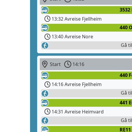
3532
13:32 Avreise Fjellheim
440 O
13:40 Avreise Nore
Gå ti
Start
14:16
440 
14:16 Avreise Fjellheim
Gå ti
441 E
14:31 Avreise Heimvard
Gå ti
RE11