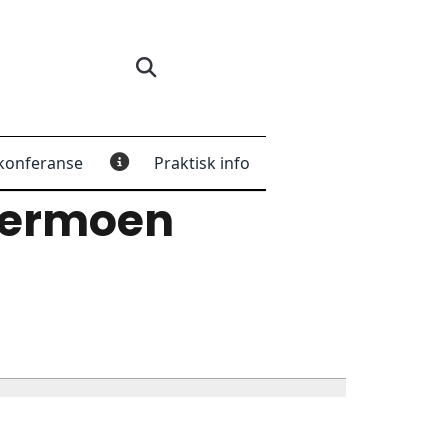
konferanse
Praktisk info
dermoen