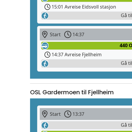
15:01 Avreise Eidsvoll stasjon
Gå ti
Start
14:37
440 O
14:37 Avreise Fjellheim
Gå ti
OSL Gardermoen til Fjellheim
Start
13:37
Gå ti