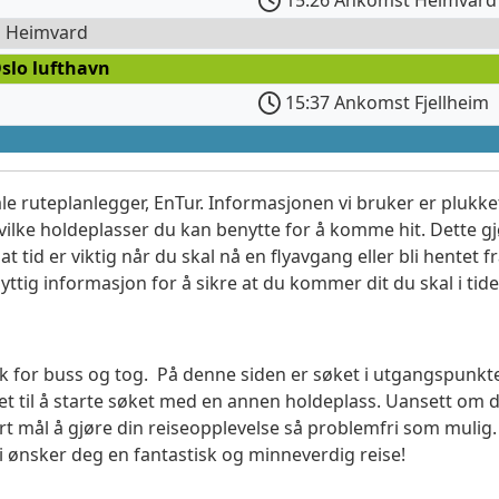
15:26 Ankomst Heimvard
l Heimvard
slo lufthavn
15:37 Ankomst Fjellheim
le ruteplanlegger, EnTur. Informasjonen vi bruker er plukket
vilke holdeplasser du kan benytte for å komme hit. Dette gjø
t tid er viktig når du skal nå en flyavgang eller bli hentet fr
yttig informasjon for å sikre at du kommer dit du skal i tide
søk for buss og tog. På denne siden er søket i utgangspunkte
t til å starte søket med en annen holdeplass. Uansett o
vårt mål å gjøre din reiseopplevelse så problemfri som mulig
Vi ønsker deg en fantastisk og minneverdig reise!