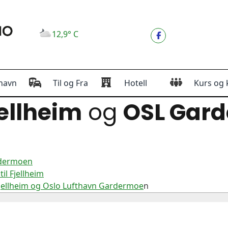
12,9° C
havn
Til og Fra
Hotell
Kurs og 
ellheim
og
OSL Gar
rdermoen
l Fjellheim
Fjellheim og Oslo Lufthavn Gardermoe
n