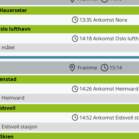
 Hauerseter
13:35 Ankomst Nore
slo lufthavn
14:18 Ankomst Oslo luft
l målet
Framme
15:14
Fenstad
14:26 Ankomst Heimvard
l Heimvard
idsvoll
14:52 Ankomst Eidsvoll s
l Eidsvoll stasjon
 Skien