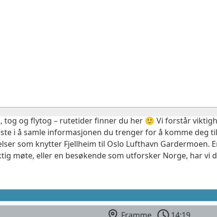
, tog og flytog – rutetider finner du her 🙂 Vi forstår vikt
este i å samle informasjonen du trenger for å komme deg til
elser som knytter Fjellheim til Oslo Lufthavn Gardermoen. E
ktig møte, eller en besøkende som utforsker Norge, har vi 
Framme
14:19