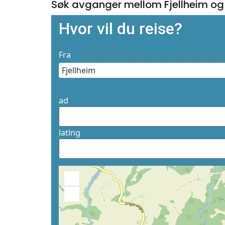
Søk avganger mellom Fjellheim o
Hvor vil du reise?
Fra
ad
latlng
+
−