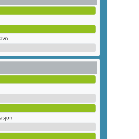
havn
tasjon