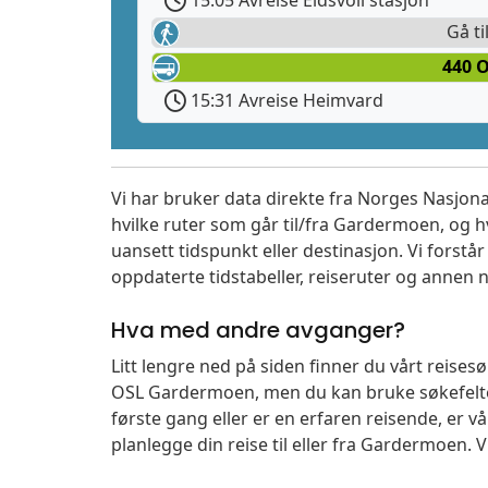
15:05 Avreise Eidsvoll stasjon
Gå ti
440 O
15:31 Avreise Heimvard
Vi har bruker data direkte fra Norges Nasjona
hvilke ruter som går til/fra Gardermoen, og h
uansett tidspunkt eller destinasjon. Vi forstår a
oppdaterte tidstabeller, reiseruter og annen n
Hva med andre avganger?
Litt lengre ned på siden finner du vårt reise
OSL Gardermoen, men du kan bruke søkefelte
første gang eller er en erfaren reisende, er 
planlegge din reise til eller fra Gardermoen. 