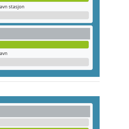
avn stasjon
havn