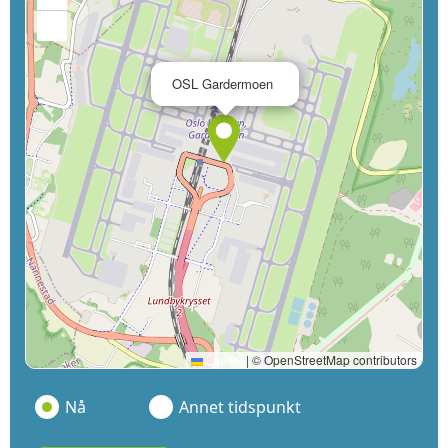
−
×
OSL Gardermoen
Leaflet
|
© OpenStreetMap contributors
Nå
Annet tidspunkt