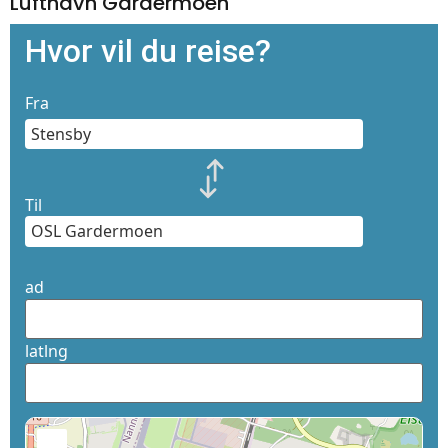
Lufthavn Gardermoen
Hvor vil du reise?
Fra
Til
ad
latlng
+