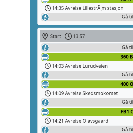
14:35 Avreise LillestrÃ¸m stasjon
Gå ti
Start
13:57
Gå ti
360 B
14:03 Avreise Lurudveien
Gå ti
400 
14:09 Avreise Skedsmokorset
Gå ti
FB1 
14:21 Avreise Olavsgaard
Gå ti