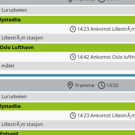
l Lurudveien
lystadlia
14:23 Ankomst LillestrÃ¸
l LillestrÃ¸m stasjon
 Oslo Lufthavn
14:42 Ankomst Oslo lufth
l målet
Framme
14:50
l Lurudveien
lystadlia
14:23 Ankomst LillestrÃ¸
l LillestrÃ¸m stasjon
Eidsvoll