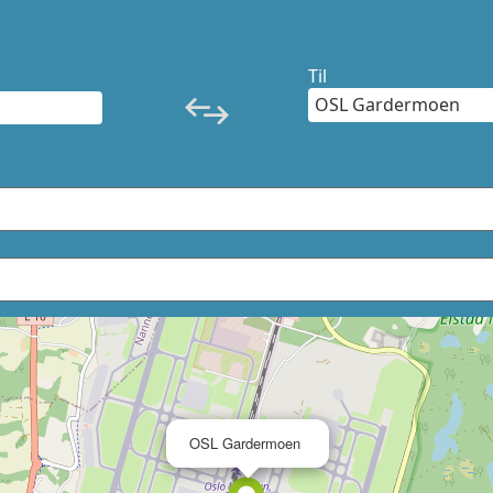
Til
×
OSL Gardermoen