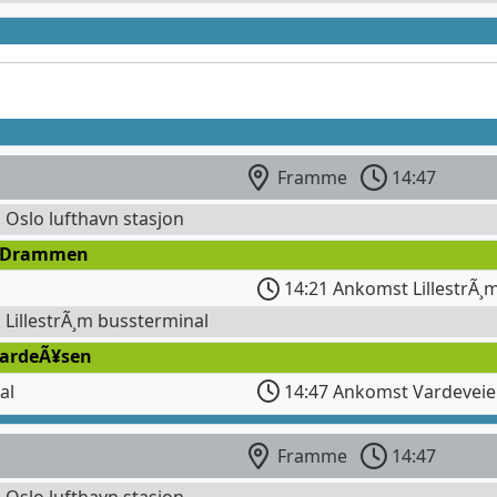
Framme
14:47
l Oslo lufthavn stasjon
 Drammen
14:21 Ankomst LillestrÃ¸m
l LillestrÃ¸m bussterminal
VardeÃ¥sen
al
14:47 Ankomst Vardevei
Framme
14:47
l Oslo lufthavn stasjon