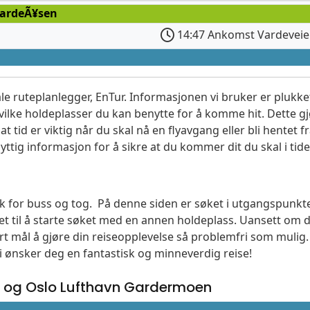
VardeÃ¥sen
14:47 Ankomst Vardevei
le ruteplanlegger, EnTur. Informasjonen vi bruker er plukket
vilke holdeplasser du kan benytte for å komme hit. Dette gjø
t tid er viktig når du skal nå en flyavgang eller bli hentet fr
yttig informasjon for å sikre at du kommer dit du skal i tide
søk for buss og tog. På denne siden er søket i utgangspunk
t til å starte søket med en annen holdeplass. Uansett o
vårt mål å gjøre din reiseopplevelse så problemfri som mulig
Vi ønsker deg en fantastisk og minneverdig reise!
 og Oslo Lufthavn Gardermoen