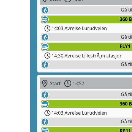
Gå ti
360 B
14:03 Avreise Lurudveien
Gå ti
FLY1
14:30 Avreise LillestrÃ¸m stasjon
Gå ti
Start
13:57
Gå ti
360 B
14:03 Avreise Lurudveien
Gå ti
RE11 