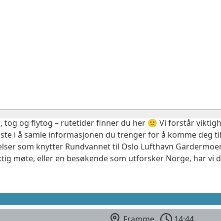
, tog og flytog – rutetider finner du her 🙂 Vi forstår vikt
este i å samle informasjonen du trenger for å komme deg til
delser som knytter Rundvannet til Oslo Lufthavn Gardermoen.
ktig møte, eller en besøkende som utforsker Norge, har vi 
Framme
14:44