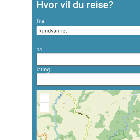
Hvor vil du reise?
Fra
ad
latlng
+
−