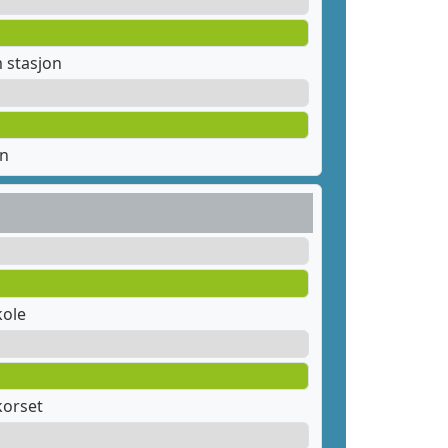
 stasjon
en
kole
orset