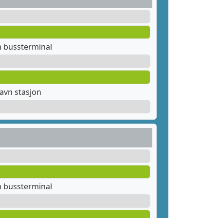
m bussterminal
avn stasjon
m bussterminal