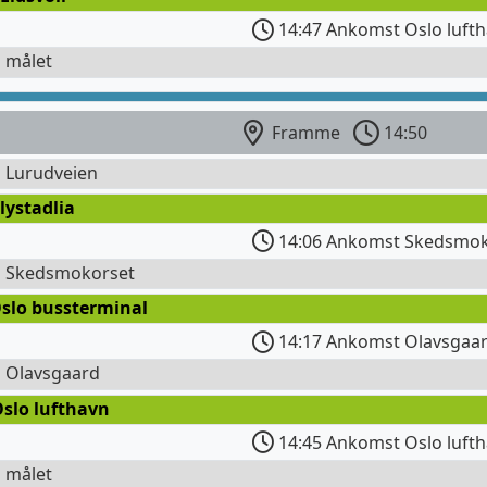
14:47 Ankomst Oslo lufth
l målet
Framme
14:50
l Lurudveien
lystadlia
14:06 Ankomst Skedsmok
l Skedsmokorset
Oslo bussterminal
14:17 Ankomst Olavsgaa
l Olavsgaard
Oslo lufthavn
14:45 Ankomst Oslo luft
l målet