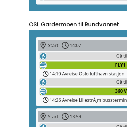
OSL Gardermoen til Rundvannet
Start
14:07
Gå ti
FLY1
14:10 Avreise Oslo lufthavn stasjon
Gå ti
360 
14:26 Avreise LillestrÃ¸m busstermin
Start
13:59
Gå ti