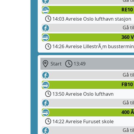
RE10
14:03 Avreise Oslo lufthavn stasjon
Gå ti
360 
14:26 Avreise LillestrÃ¸m busstermin
Start
13:49
Gå ti
FB10
13:50 Avreise Oslo lufthavn
Gå ti
400 
14:22 Avreise Furuset skole
Gå ti