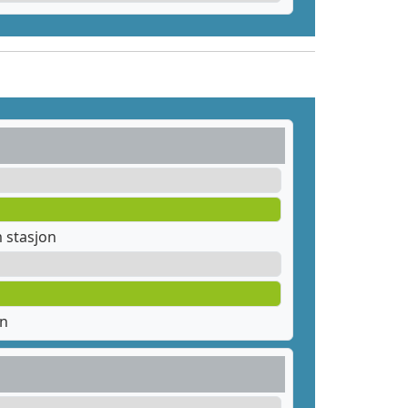
 stasjon
en