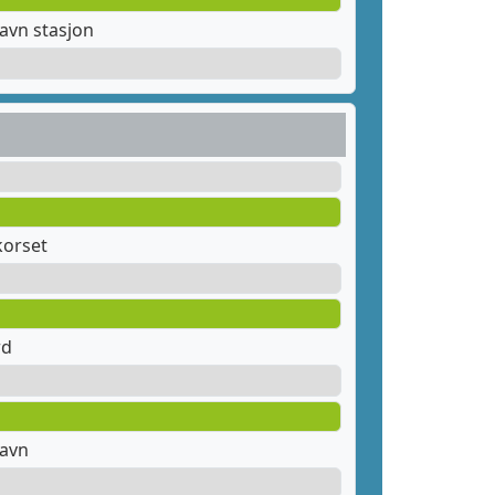
avn stasjon
orset
rd
havn