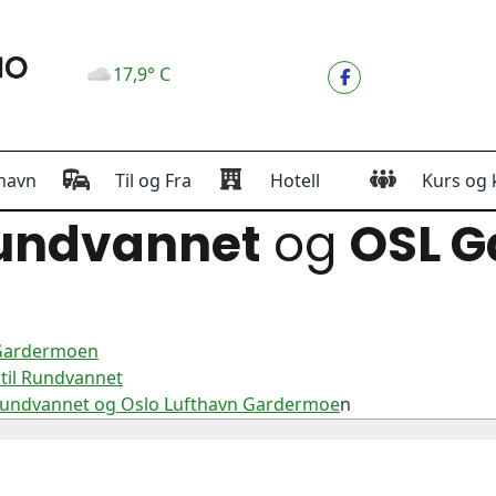
17,9° C
havn
Til og Fra
Hotell
Kurs og 
undvannet
og
OSL 
 Gardermoen
til Rundvannet
 Rundvannet og Oslo Lufthavn Gardermoe
n