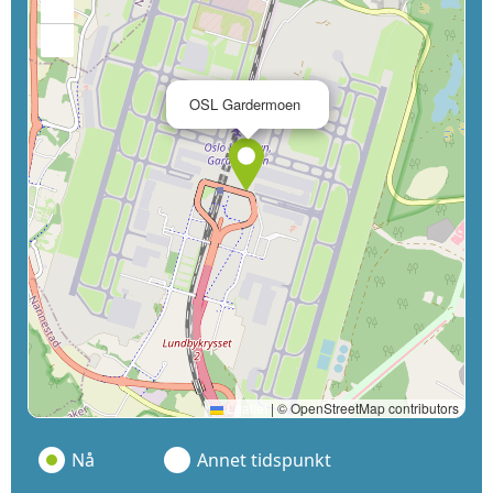
+
−
×
OSL Gardermoen
Leaflet
|
© OpenStreetMap contributors
Nå
Annet tidspunkt