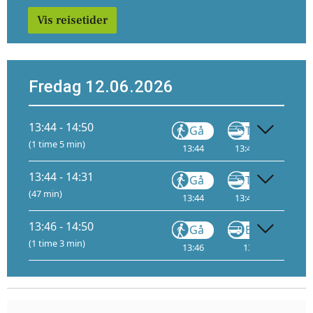
Vis reisetider
Fredag 12.06.2026
13:44 - 14:50
Gå
Tog
(1 time 5 min)
13:44
13:47
2
14:
13:44 - 14:31
Gå
Tog
(47 min)
13:44
13:47
2
14:
13:46 - 14:50
Gå
Buss
(1 time 3 min)
13:46
13:50
14