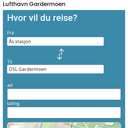
Lufthavn Gardermoen
Hvor vil du reise?
Fra
Til
ad
latlng